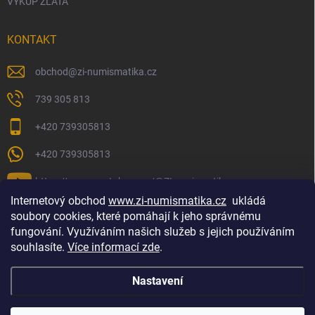
VÝKUP ZLATA
KONTAKT
obchod
@
zi-numismatika.cz
739 305 813
+420 739305813
+420 739305813
https://www.youtube.com/@ZInumismatika
Internetový obchod
www.zi-numismatika.cz
ukládá
soubory cookies, které pomáhají k jeho správnému
fungování. Využíváním našich služeb s jejich používáním
Zlaté investování
Golf shop Golfstart
Houby a bylinky
souhlasíte.
Více informací zde
.
Nastavení