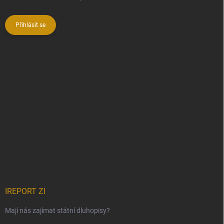
údajů
Přihlásit se
IREPORT ZI
Mají nás zajímat státní dluhopisy?