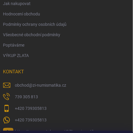
Jak nakupovat
Hodnocení obchodu
Podmínky ochrany osobních údajů
Všeobecné obchodní podmínky
Poptáváme
VÝKUP ZLATA
KONTAKT
obchod
@
zi-numismatika.cz
739 305 813
+420 739305813
+420 739305813
https://www.youtube.com/@ZInumismatika