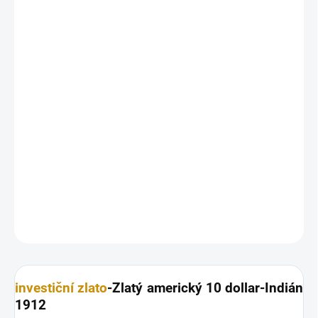
12.8.2026
MOŽNOSTI
DORUČENÍ
−
+
Přidat do košíku
Nádherná mince, která je vrcholem sbírek, a která prodělal test
času. Díky aktu prezidenta Roosevelta, který zakázal vlastnictví
investičního zlata v roce 1934, tyto mince nebyly téměř v oběhu a
nestaly se součástí americké zlaté rezervy.
DETAILNÍ INFORMACE
ZEPTAT SE
HLÍDAT
Uložit
investiční zlato
-Zlatý americký 10 dollar-Indián
1912