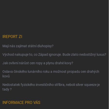
IREPORT ZI
Mají nás zajímat státní dluhopisy?
Východ nakupuje to, co Západ ignoruje. Bude zlato nedostižný luxus?
Jak ovlivní nárůst cen ropy a plynu drahé kovy?
Oslava čínského lunárního roku a možnost propadu cen drahých
kovů
Nedostatek fyzického investičního stříbra, neboli silver squeeze je
tady ?
INFORMACE PRO VÁS