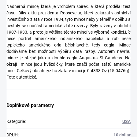
Nádherná mince, která je vrcholem sbírek, a která prodělal test
času. Díky aktu prezidenta Roosevelta, který zakázal vlastnictví
investičního zlata v roce 1934, tyto mince nebyly téměř v oběhu a
nestaly se součástí americké zlaté rezervy. Byly raženy v období
1907-1933, a proto je většina těchto mincí ve výborné kondici.Líc
nese portrét amerického indiánského náčelníka a rub nese
typického amerického orla bělohlavehé, tedy eagla. Mince
dodáváme bez možnosti výběru data ražby. Autorem návrhu
mince je stejně jako u double eaglu Augustus St.Gaudens. Na
okraji mince jsou hvězdičky, které značí počet států americké
unie. Celkový obsah ryzího zlata v minci je 0.4838 Oz (15.0476g).
Foto autentické.
Doplňkové parametry
Kategorie
:
USA
DRUH
:
10 dollar