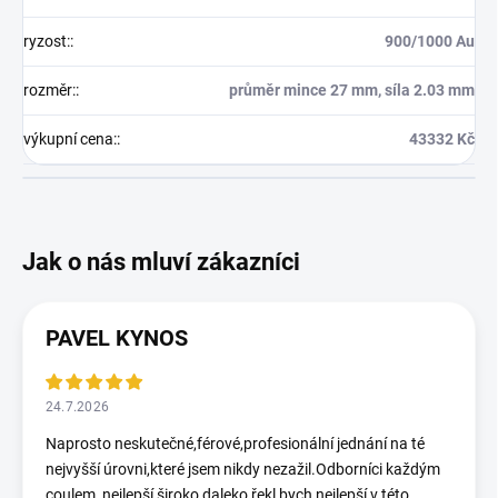
ryzost:
:
900/1000 Au
rozměr:
:
průměr mince 27 mm, síla 2.03 mm
výkupní cena:
:
43332 Kč
PAVEL KYNOS
24.7.2026
Naprosto neskutečné,férové,profesionální jednání na té
nejvyšší úrovni,které jsem nikdy nezažil.Odborníci každým
coulem, nejlepší široko daleko,řekl bych nejlepší v této