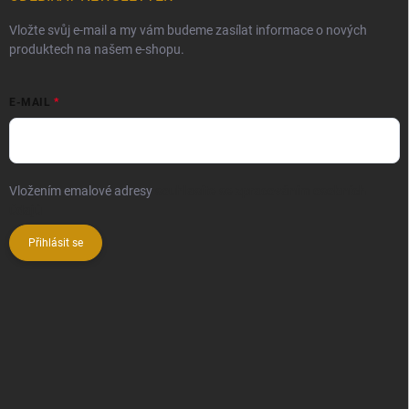
Vložte svůj e-mail a my vám budeme zasílat informace o nových
produktech na našem e-shopu.
E-MAIL
Vložením emalové adresy
souhlasíte se zpracováním osobních
údajů
Přihlásit se