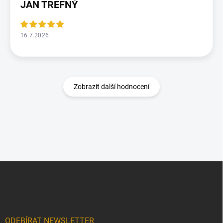
JAN TREFNÝ
16.7.2026
Zobrazit další hodnocení
Z
á
p
a
t
í
ODEBÍRAT NEWSLETTER