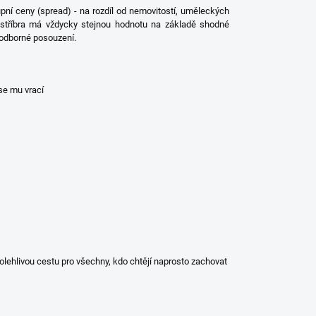
ýkupní ceny (spread) - na rozdíl od nemovitostí, uměleckých
o stříbra má vždycky stejnou hodnotu na základě shodné
í odborné posouzení.
 se mu vrací
polehlivou cestu pro všechny, kdo chtějí naprosto zachovat