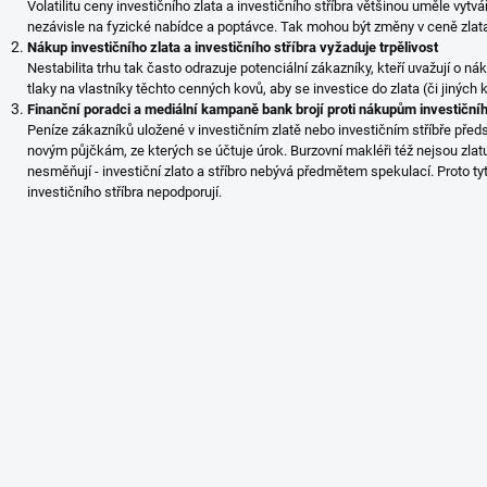
Volatilitu ceny investičního zlata a investičního stříbra většinou uměle vytv
nezávisle na fyzické nabídce a poptávce. Tak mohou být změny v ceně zlata
Nákup investičního zlata a investičního stříbra vyžaduje trpělivost
Nestabilita trhu tak často odrazuje potenciální zákazníky, kteří uvažují o náku
tlaky na vlastníky těchto cenných kovů, aby se investice do zlata (či jiných k
Finanční poradci a mediální kampaně bank brojí proti nákupům investičního
Peníze zákazníků uložené v investičním zlatě nebo investičním stříbře předst
novým půjčkám, ze kterých se účtuje úrok. Burzovní makléři též nejsou zlatu n
nesměňují - investiční zlato a stříbro nebývá předmětem spekulací. Proto ty
investičního stříbra nepodporují.