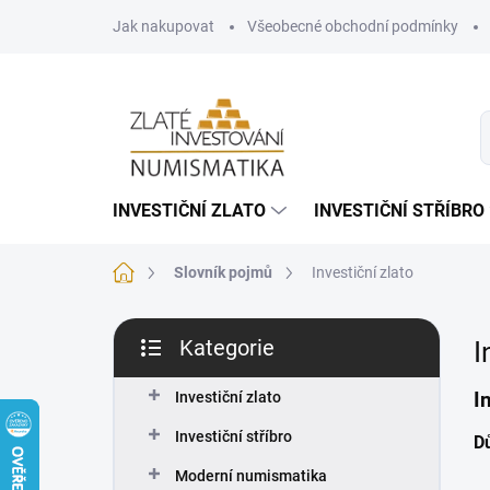
Přejít
Jak nakupovat
Všeobecné obchodní podmínky
na
obsah
INVESTIČNÍ ZLATO
INVESTIČNÍ STŘÍBRO
Domů
Slovník pojmů
Investiční zlato
P
Kategorie
I
o
Přeskočit
s
kategorie
I
t
Investiční zlato
r
Investiční stříbro
Dů
a
n
Moderní numismatika