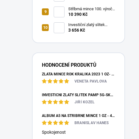
Stříbrná mince 100. výročí
královny Alžběty proof
10 390 Kč
2026-piedfort
Investiční zlatý slitek
PAMP 0,5g- Znamení
3 656 Kč
vodnáře
HODNOCENÍ PRODUKTŮ
ZLATÁ MINCE ROK KRÁLÍKA 2023 1 OZ- LUNÁRNÍ SÉRIE III.
VENETA PAVLOVA
INVESTIČNÍ ZLATÝ SLITEK PAMP 5G-SKARABEUS PRO ŠTĚSTÍ
JIŘÍ KOZEL
ALBUM A5 NA STŘÍBRNÉ MINCE 1 OZ - 48 MINCÍ
BRANISLAV HANES
Spokojenost