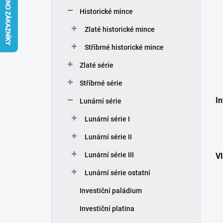
n
Historické mince
í
p
Zlaté historické mince
a
n
Stříbrné historické mince
e
Zlaté série
l
Stříbrné série
In
Lunární série
Lunární série I
Lunární série II
Lunární série III
Vl
Lunární série ostatní
Investiční paládium
Investiční platina