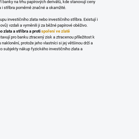
áří banky na trhu papírových derivátů, kde stanovují ceny
 i stříbra poměrně značné a okamžité.
pu investičního zlata nebo investičního stříbra. Existují i
ovů) vzdali a vyměnili ji za běžné papírové oběživo.
 zlata a stříbra a proti
spoření ve zlatě
avují pro banku ztracený zisk a ztracenou příležitost k
aklonění, protože jeho vlastníci si jej většinou drží a
to subjekty nákup fyzického investičního zlata a