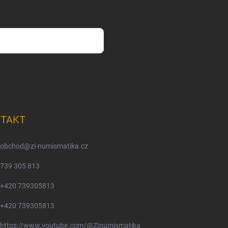
m osobních údajů
TAKT
obchod
@
zi-numismatika.cz
739 305 813
+420 739305813
+420 739305813
https://www.youtube.com/@ZInumismatika