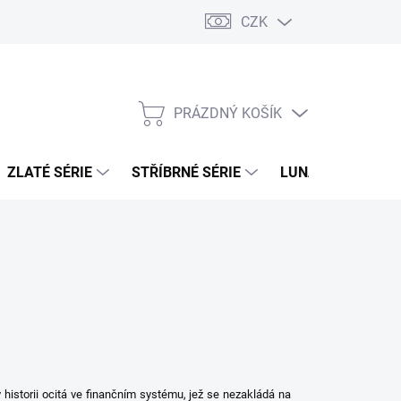
CZK
PRÁZDNÝ KOŠÍK
NÁKUPNÍ
KOŠÍK
ZLATÉ SÉRIE
STŘÍBRNÉ SÉRIE
LUNÁRNÍ SÉRIE
historii ocitá ve finančním systému, jež se nezakládá na