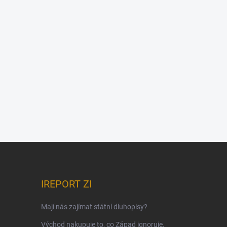
IREPORT ZI
Mají nás zajímat státní dluhopisy?
Východ nakupuje to, co Západ ignoruje.