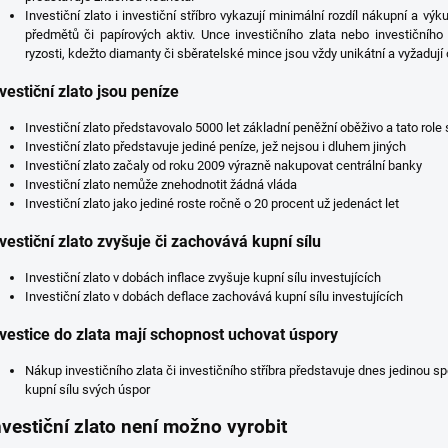
Investiční zlato i investiční stříbro vykazují minimální rozdíl nákupní a v
předmětů či papírových aktiv. Unce investičního zlata nebo investičníh
ryzosti, kdežto diamanty či sběratelské mince jsou vždy unikátní a vyžaduj
vestiční zlato jsou peníze
Investiční zlato představovalo 5000 let základní peněžní oběživo a tato role
Investiční zlato představuje jediné peníze, jež nejsou i dluhem jiných
Investiční zlato začaly od roku 2009 výrazně nakupovat centrální banky
Investiční zlato nemůže znehodnotit žádná vláda
Investiční zlato jako jediné roste ročně o 20 procent už jedenáct let
vestiční zlato zvyšuje či zachovává kupní sílu
Investiční zlato v dobách inflace zvyšuje kupní sílu investujících
Investiční zlato v dobách deflace zachovává kupní sílu investujících
vestice do zlata mají schopnost uchovat úspory
Nákup investičního zlata či investičního stříbra představuje dnes jedinou s
kupní sílu svých úspor
nvestiční zlato není možno vyrobit