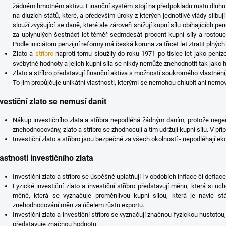
žádném hmotném aktivu. Finanční systém stojí na předpokladu růstu dluhu.
na dluzích států, které, a především úroky z kterých jednotlivé vlády slibuj
slouží zvyšující se daně, které ale zároveň snižují kupní sílu obíhajících p
za uplynulých šestnáct let téměř sedmdesát procent kupní síly a rostoucí
Podle iniciátorů penzijní reformy má česká koruna za třicet let ztratit plných
Zlato a
stříbro
naproti tomu sloužily do roku 1971 po tisíce let jako pení
svébytné hodnoty a jejich kupní síla se nikdy nemůže znehodnotit tak jako
Zlato a stříbro představují finanční aktiva s možností soukromého vlastnění
To jim propůjčuje unikátní vlastnosti, kterými se nemohou chlubit ani nemovi
vestiční zlato se nemusí danit
Nákup investičního zlata a stříbra nepodléhá žádným daním, protože nege
znehodnocovány, zlato a stříbro se zhodnocují a tím udržují kupní sílu. V př
Investiční zlato a stříbro jsou bezpečné za všech okolností - nepodléhají 
astnosti investičního zlata
Investiční zlato a stříbro se úspěšně uplatňují i v obdobích inflace či deflace
Fyzické investiční zlato a investiční stříbro představují měnu, která si u
měně, která se vyznačuje proměnlivou kupní sílou, která je navíc s
znehodnocování měn za účelem růstu exportu.
Investiční zlato a investiční stříbro se vyznačují značnou fyzickou hustoto
představuje značnou hodnotu.