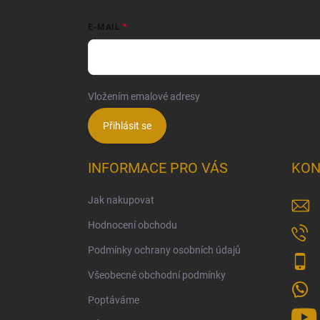
E-MAIL
Vložením emalové adresy
souhlasíte se zpracování
Přihlásit se
INFORMACE PRO VÁS
KON
Jak nakupovat
Hodnocení obchodu
Podmínky ochrany osobních údajů
Všeobecné obchodní podmínky
Poptáváme