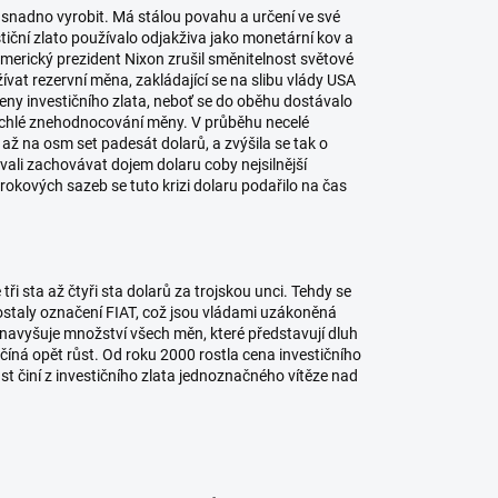
ak snadno vyrobit. Má stálou povahu a určení ve své
estiční zlato používalo odjakživa jako monetární kov a
merický prezident Nixon zrušil směnitelnost světové
ívat rezervní měna, zakládající se na slibu vlády USA
eny investičního zlata, neboť se do oběhu dostávalo
o rychlé znehodnocování měny. V průběhu necelé
i až na osm set padesát dolarů, a zvýšila se tak o
vali zachovávat dojem dolaru coby nejsilnější
okových sazeb se tuto krizi dolaru podařilo na čas
tři sta až čtyři sta dolarů za trojskou unci. Tehdy se
ostaly označení FIAT, což jsou vládami uzákoněná
e navyšuje množství všech měn, které představují dluh
číná opět růst. Od roku 2000 rostla cena investičního
t činí z investičního zlata jednoznačného vítěze nad