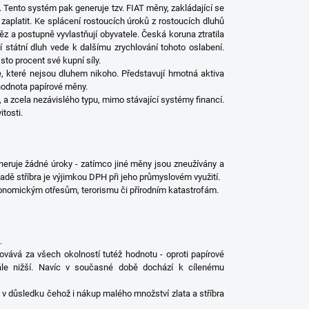
 Tento systém pak generuje tzv. FIAT měny, zakládající se
í zaplatit. Ke splácení rostoucích úroků z rostoucích dluhů
eněz a postupně vyvlastňují obyvatele. Česká koruna ztratila
 státní dluh vede k dalšímu zrychlování tohoto oslabení.
 sto procent své kupní síly.
ze, které nejsou dluhem nikoho. Představují hmotná aktiva
 hodnota papírové měny.
, a zcela nezávislého typu, mimo stávající systémy financí.
tosti.
neruje žádné úroky - zatímco jiné měny jsou zneužívány a
ípadě stříbra je výjimkou DPH při jeho průmyslovém využití.
ekonomickým otřesům, terorismu či přírodním katastrofám.
.
chovává za všech okolností tutéž hodnotu - oproti papírové
tále nižší. Navíc v současné době dochází k cílenému
u, v důsledku čehož i nákup malého množství zlata a stříbra