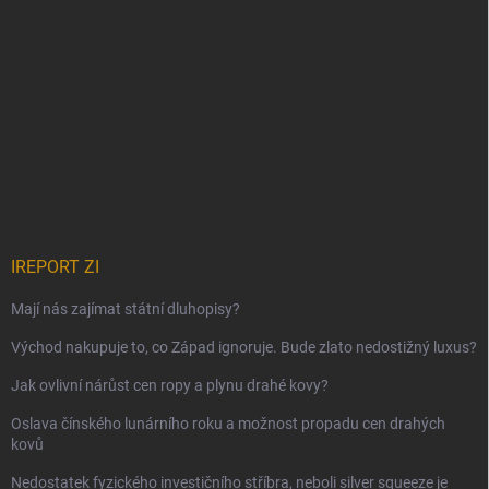
IREPORT ZI
Mají nás zajímat státní dluhopisy?
Východ nakupuje to, co Západ ignoruje. Bude zlato nedostižný luxus?
Jak ovlivní nárůst cen ropy a plynu drahé kovy?
Oslava čínského lunárního roku a možnost propadu cen drahých
kovů
Nedostatek fyzického investičního stříbra, neboli silver squeeze je