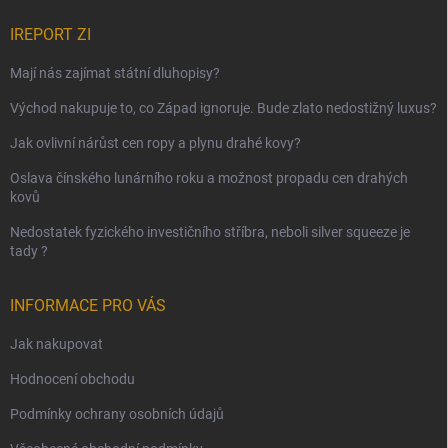
IREPORT ZI
Mají nás zajímat státní dluhopisy?
Východ nakupuje to, co Západ ignoruje. Bude zlato nedostižný luxus?
Jak ovlivní nárůst cen ropy a plynu drahé kovy?
Oslava čínského lunárního roku a možnost propadu cen drahých
kovů
Nedostatek fyzického investičního stříbra, neboli silver squeeze je
tady ?
INFORMACE PRO VÁS
Jak nakupovat
Hodnocení obchodu
Podmínky ochrany osobních údajů