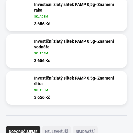
Investiční zlatý slitek PAMP 0,5g- Znamení
raka
SKLADEM
3 656 Kč
Investiční zlatý slitek PAMP 0,5g- Znamení
vodnáře
SKLADEM
3 656 Kč
Investiční zlatý slitek PAMP 0,5g- Znamení
štíra
SKLADEM
3 656 Kč
Ř
a
DOPORUČUJEME
NEJLEVNĚJŠÍ
NEJDRAŽŠÍ