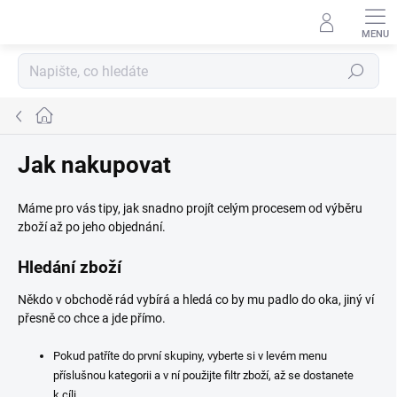
Přejít
na
obsah
Hledat
Domů
Jak nakupovat
Máme pro vás tipy, jak snadno projít celým procesem od výběru
zboží až po jeho objednání.
Hledání zboží
Někdo v obchodě rád vybírá a hledá co by mu padlo do oka, jiný ví
přesně co chce a jde přímo.
Pokud patříte do první skupiny, vyberte si v levém menu
příslušnou kategorii a v ní použijte filtr zboží, až se dostanete
k cíli.