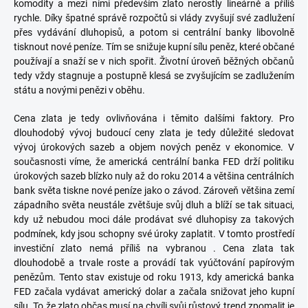
komodity a mezi nimi především zlato nerostly lineárně a příliš
rychle. Díky špatné správě rozpočtů si vlády zvyšují své zadlužení
přes vydávání dluhopisů, a potom si centrální banky libovolně
tisknout nové peníze. Tím se snižuje kupní sílu peněz, které občané
používají a snaží se v nich spořit. Životní úroveň běžných občanů
tedy vždy stagnuje a postupně klesá se zvyšujícím se zadlužením
státu a novými penězi v oběhu.
Cena zlata je tedy ovlivňována i těmito dalšími faktory. Pro
dlouhodobý vývoj budoucí ceny zlata je tedy důležité sledovat
vývoj úrokových sazeb a objem nových peněz v ekonomice. V
současnosti víme, že americká centrální banka FED drží politiku
úrokových sazeb blízko nuly až do roku 2014 a většina centrálních
bank světa tiskne nové peníze jako o závod. Zároveň většina zemí
západního světa neustále zvětšuje svůj dluh a blíží se tak situaci,
kdy už nebudou moci dále prodávat své dluhopisy za takových
podmínek, kdy jsou schopny své úroky zaplatit. V tomto prostředí
investiční zlato nemá příliš na vybranou . Cena zlata tak
dlouhodobě a trvale roste a provádí tak vyúčtování papírovým
penězům. Tento stav existuje od roku 1913, kdy americká banka
FED začala vydávat americký dolar a začala snižovat jeho kupní
sílu. To že zlato občas musí na chvíli svůj růstový trend zpomalit je