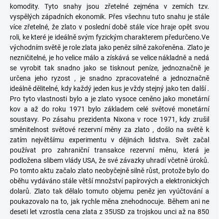
komodity. Tyto snahy jsou zřetelné zejména v zemích tzv.
vyspělých západních ekonomik. Přes všechnu tuto snahu je stále
více zřetelné, že zlato v poslední době stále více hraje opět svou
roli, ke které je ideálně svým fyzickým charakterem předurčeno.Ve
východním světě je role zlata jako peněz silně zakořeněna. Zlato je
nezničitelné, je ho velice málo a získává se velice nákladně a nedá
se vyrobit tak snadno jako se tisknout peníze, jednoznačně je
určena jeho ryzost , je snadno zpracovatelné a jednoznačně
ideálně dělitelné, kdy každý jeden kus je vždy stejný jako ten další .
Pro tyto vlastnosti bylo a je zlato vysoce ceněno jako monetární
kov a až do roku 1971 bylo základem celé světové monetární
soustavy. Po zásahu prezidenta Nixona v roce 1971, kdy zrušil
směnitelnost světové rezervní měny za zlato , došlo na světě k
zatím největšímu experimentu v dějinách lidstva. Svět začal
používat pro zahraniční transakce rezervní měnu, která je
podložena slibem vlády USA, že své závazky uhradí včetně úroků.
Po tomto aktu začalo zlato neobyčejně silně růst, protože bylo do
oběhu vydáváno stále větší množství papírových a elektronických
dolarů. Zlato tak dělalo tomuto objemu peněz jen vyúčtování a
poukazovalo na to, jak rychle měna znehodnocuje. Během ani ne
deseti let vzrostla cena zlata z 35USD za trojskou unci až na 850