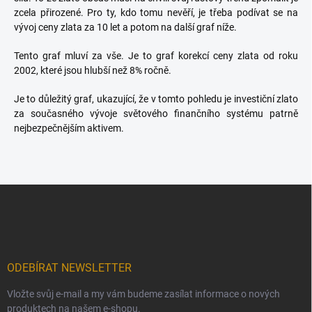
zcela přirozené. Pro ty, kdo tomu nevěří, je třeba podívat se na
vývoj ceny zlata za 10 let a potom na další graf níže.
Tento graf mluví za vše. Je to graf korekcí ceny zlata od roku
2002, které jsou hlubší než 8% ročně.
Je to důležitý graf, ukazující, že v tomto pohledu je investiční zlato
za současného vývoje světového finančního systému patrně
nejbezpečnějším aktivem.
Z
á
p
a
t
í
ODEBÍRAT NEWSLETTER
Vložte svůj e-mail a my vám budeme zasílat informace o nových
produktech na našem e-shopu.