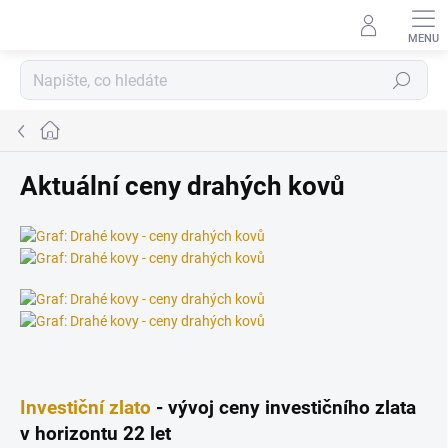
Přejít
na
obsah
Hledat
Domů
Aktuální ceny drahých kovů
Investiční zlato
- vývoj ceny investičního zlata
v horizontu 22 let