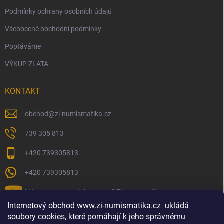
Podmínky ochrany osobních údajů
Všeobecné obchodní podmínky
Poptáváme
VÝKUP ZLATA
KONTAKT
obchod
@
zi-numismatika.cz
739 305 813
+420 739305813
+420 739305813
https://www.youtube.com/@ZInumismatika
Internetový obchod
www.zi-numismatika.cz
ukládá
soubory cookies, které pomáhají k jeho správnému