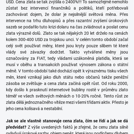
USD. Cena zlata se tak zvýšila o 2400%!!! To samozřejmě nemohlo
zůstat bez intervencí finančníků a politiků, kteří potřebovali
zachovávat dojem, že dolar je nejsilnější světová měna. Přes
intervence na trhu dluhopisů a přes razantní zvýšení úrokových
sazeb se podařilo tuto krizi dolaru na čas zvládnout a poslat cenu
zlata výrazně dolů. Zlato se tak nějakých 20 let drželo na cenách
kolem 300-400 USD za trojskou unci. V celém tomto období začal
celý svět používat měny, které jsou kryty pouze slibem té které
vlády své závazky dodržet. Takto vytvářené měny jsou
označovány za FIAT, tedy vládami uzákoněná platidla, která se
musí v oběhu a transakcích používat výnosem zákona o státní
měně. V tomto období také dochází opět k výraznému tisku všech
měn, které vznikají jako dluh státu nebo občanů takže peněžní
zásoba se zvětšuje- a cena zlata začíná opět růst. Od roku 2000,
kdy došlo k prasknutí internetové bubliny rostě v průměru zlato
téměř ve všech světových měnách o 10-20% ročně. Tento růst ze
zlata dělá jednoznačného vítěze mezi všemi třídami aktiv. Přesto je
jeho cena kolísavá a nestabilní.
Jak se ale vlastně stanovuje cena zlata, čím se řídí a jak se dá
předvídat?
Z výše uvedených faktů je zřejmé, že cenu zlata silně
ovlivňují úrokové sazby, objem peněz, které jsou podloženy dluhem