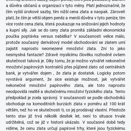
a důvěra občanů a organizací v tyto měny. Platí jednoznačně, že
čím vyšší úrokové sazby, tím nižší cena zlata a naopak. Zároveň
platí, že čím je větší objem peněz a menší důvěra v tyto peníze, tím
více roste cena zlata, která poukazuje na snižování jejich hodnoty
a kupní síly. Jak se do ceny zlata promítá základní ekonomická
poučka poptávka versus nabídka? V současnosti velice málo,
protože současný derivátový model obchodování se zlatem umí
zajistit naprosto neomezené množství zlata. Zní to jako
nesmyslná fantazie? Zdravě myslícímu člověku rozhodně ovšem
skutečnost taková je. Díky tomu, že je možno vytvářet nekonečné
množství papírových kontraktů přes půjčené zlato od centrálních
bank, je vytvářen dojem , že zlata je dostatek. Logicky potom
vyvstává argument, že sice existuje možnost, jak vytvářet
nekonečné množství papírového zlata, ale toto naprosto
neodpovídá realitě a skutečnému množství fyzického zlata. Tento
předpoklad je zcela správný. V současnosti se podle obchodníků
obchoduje na komoditních burzách zlata v poměru až 100 krát
větším, než ho ve skutečnosti ti, co jej prodávají vlastní. Přestože
tento stav již trvá několik desítek let, není to situace trvale
udržitelná, což se již v historii ukázalo. V současné době tedy
vidíme, že cenu zlata určují papírové trhy, které jsou fyzickému