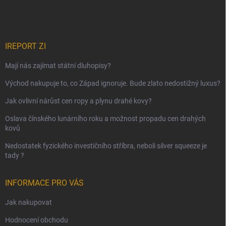
IREPORT ZI
Mají nás zajímat státní dluhopisy?
Východ nakupuje to, co Západ ignoruje. Bude zlato nedostižný luxus?
Jak ovlivní nárůst cen ropy a plynu drahé kovy?
Oslava čínského lunárního roku a možnost propadu cen drahých
kovů
Nedostatek fyzického investičního stříbra, neboli silver squeeze je
tady ?
INFORMACE PRO VÁS
Jak nakupovat
Hodnocení obchodu