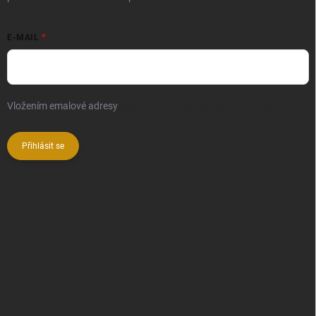
E-MAIL
Vložením emalové adresy
souhlasíte se zpracováním osobních
údajů
Přihlásit se