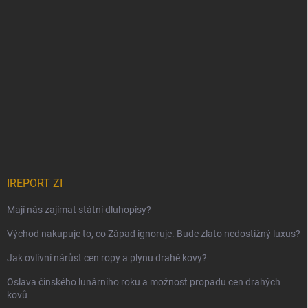
IREPORT ZI
Mají nás zajímat státní dluhopisy?
Východ nakupuje to, co Západ ignoruje. Bude zlato nedostižný luxus?
Jak ovlivní nárůst cen ropy a plynu drahé kovy?
Oslava čínského lunárního roku a možnost propadu cen drahých
kovů