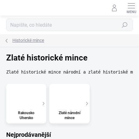
Přejít
na
obsah
Hledat
Historické mince
Zlaté historické mince
Zlaté historické mince národní a zlaté historiské min
Rakousko
Zlaté národní
Uhersko
mince
Nejprodávanější