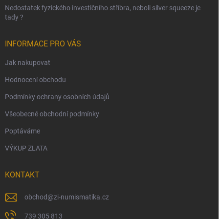
Nedostatek fyzického investičního stříbra, neboli silver squeeze je
tady ?
INFORMACE PRO VÁS
Jak nakupovat
Hodnocení obchodu
Podmínky ochrany osobních údajů
Všeobecné obchodní podmínky
Poptáváme
VÝKUP ZLATA
KONTAKT
obchod
@
zi-numismatika.cz
739 305 813