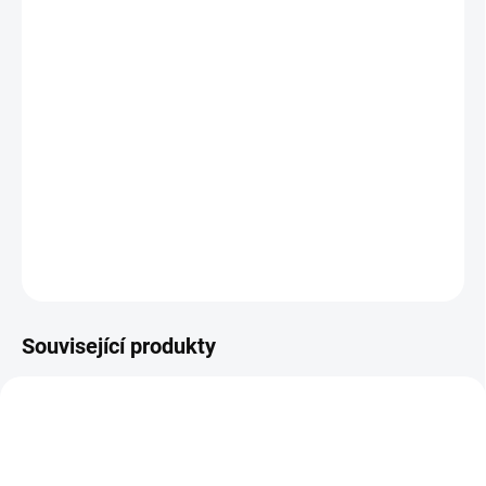
26.8.2026
MOŽNOSTI
DORUČENÍ
−
+
Přidat do košíku
Stříbrný sovereign 2025-Charles III.-proof
DETAILNÍ INFORMACE
ZEPTAT SE
HLÍDAT
Uložit
Související produkty
GOLD-2025-SOVEREIGN-CHARLES
GOLD-2026-SOVEREIGN-CHARLES2