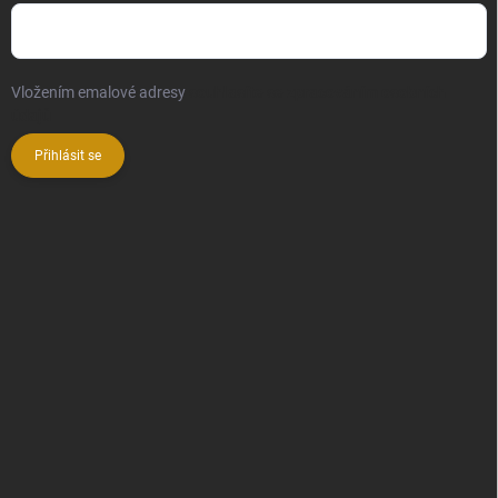
Vložením emalové adresy
souhlasíte se zpracováním osobních
údajů
Přihlásit se