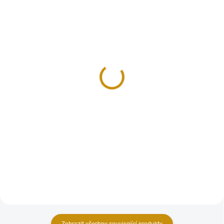
NA OBJEDNÁVKU 10 DNŮ
SKLADEM
Zlatý Sovereign 2025
Zlatý Sovereign 2026
Charles III.
Charles III.
26 374 Kč
26 374 Kč
Do košíku
Do košíku
Zlatý Sovereign je investiční
Zlatý Sovereign je investiční
zlatou mincí Velké Británie se
zlatou mincí Velké Británie se
svými počátky již v roce 1604.
svými počátky již v roce 1604.
Jeho...
Jeho...
Zobrazit všechny související produkty