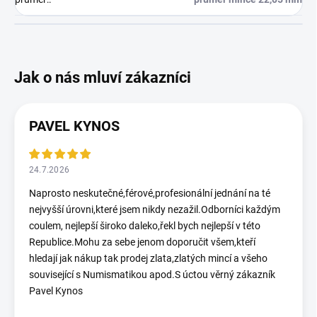
PAVEL KYNOS
24.7.2026
Naprosto neskutečné,férové,profesionální jednání na té
nejvyšší úrovni,které jsem nikdy nezažil.Odborníci každým
coulem, nejlepší široko daleko,řekl bych nejlepší v této
Republice.Mohu za sebe jenom doporučit všem,kteří
hledají jak nákup tak prodej zlata,zlatých mincí a všeho
související s Numismatikou apod.S úctou věrný zákazník
Pavel Kynos