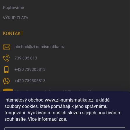
Poptáváme
VÝKUP ZLATA
KONTAKT
obchod
@
zi-numismatika.cz
739 305 813
+420 739305813
+420 739305813
https://www.youtube.com/@ZInumismatika
Internetový obchod
www.zi-numismatika.cz
ukládá
soubory cookies, které pomáhají k jeho správnému
fungování. Využíváním našich služeb s jejich používáním
Zlaté investování
Golf shop Golfstart
Houby a bylinky
souhlasíte.
Více informací zde
.