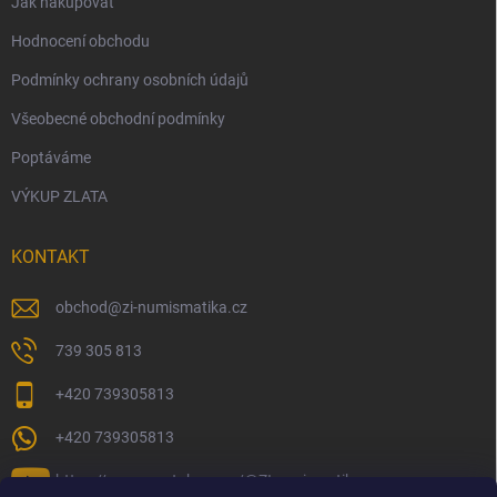
Jak nakupovat
Hodnocení obchodu
Podmínky ochrany osobních údajů
Všeobecné obchodní podmínky
Poptáváme
VÝKUP ZLATA
KONTAKT
obchod
@
zi-numismatika.cz
739 305 813
+420 739305813
+420 739305813
https://www.youtube.com/@ZInumismatika