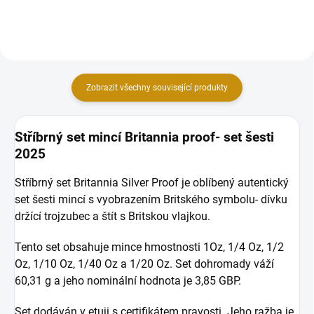
Zobrazit všechny související produkty
Stříbrný set mincí Britannia proof- set šesti
2025
Stříbrný set Britannia Silver Proof je oblíbený autentický
set šesti mincí s vyobrazením Britského symbolu- dívku
držící trojzubec a štít s Britskou vlajkou.
Tento set obsahuje mince hmostnosti 1Oz, 1/4 Oz, 1/2
Oz, 1/10 Oz, 1/40 Oz a 1/20 Oz. Set dohromady váží
60,31 g a jeho nominální hodnota je 3,85 GBP.
Set dodáván v etuji s certifikátem pravosti. Jeho ražba je