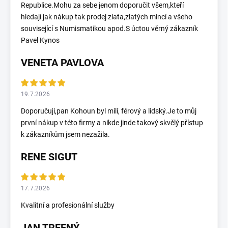
Republice.Mohu za sebe jenom doporučit všem,kteří
hledají jak nákup tak prodej zlata,zlatých mincí a všeho
související s Numismatikou apod.S úctou věrný zákazník
Pavel Kynos
VENETA PAVLOVA
19.7.2026
Doporučuji,pan Kohoun byl milí, férový a lidský.Je to můj
první nákup v této firmy a nikde jinde takový skvělý přístup
k zákazníkům jsem nezažila.
RENE SIGUT
17.7.2026
Kvalitní a profesionální služby
JAN TREFNÝ