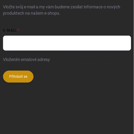
Vložte svůj e-mail a my vám budeme zasílat informace o nových
produktech na našem e-shopu.
E-MAIL
Vložením emalové adresy
souhlasíte se zpracováním osobních
údajů
Přihlásit se