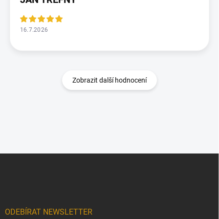
16.7.2026
Zobrazit další hodnocení
Z
á
p
a
t
í
ODEBÍRAT NEWSLETTER