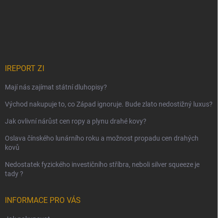
IREPORT ZI
Mají nás zajímat státní dluhopisy?
Východ nakupuje to, co Západ ignoruje. Bude zlato nedostižný luxus?
Jak ovlivní nárůst cen ropy a plynu drahé kovy?
Oslava čínského lunárního roku a možnost propadu cen drahých
kovů
Nedostatek fyzického investičního stříbra, neboli silver squeeze je
tady ?
INFORMACE PRO VÁS