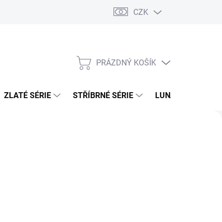
CZK
PRÁZDNÝ KOŠÍK
NÁKUPNÍ
KOŠÍK
ZLATÉ SÉRIE
STŘÍBRNÉ SÉRIE
LUNÁRNÍ SÉRIE
Následující