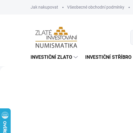
Přejít
Jak nakupovat
Všeobecné obchodní podmínky
na
obsah
INVESTIČNÍ ZLATO
INVESTIČNÍ STŘÍBRO
Předchozí