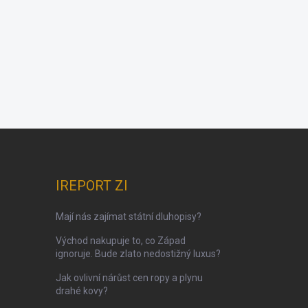
IREPORT ZI
Mají nás zajímat státní dluhopisy?
Východ nakupuje to, co Západ
ignoruje. Bude zlato nedostižný luxus?
Jak ovlivní nárůst cen ropy a plynu
drahé kovy?