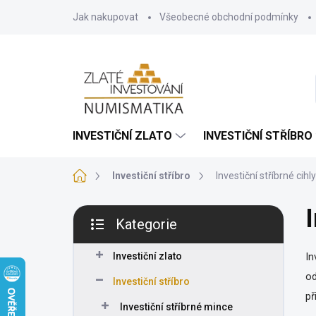
Přejít
Jak nakupovat
Všeobecné obchodní podmínky
na
obsah
INVESTIČNÍ ZLATO
INVESTIČNÍ STŘÍBRO
Domů
Investiční stříbro
Investiční stříbrné cihly
P
I
Kategorie
o
Přeskočit
s
kategorie
t
Investiční zlato
In
r
od
Investiční stříbro
a
př
n
Investiční stříbrné mince