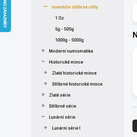
n
Investiční stříbrné cihly
í
p
1 Oz
a
n
5g - 500g
N
e
1000g - 5000g
l
Moderní numismatika
Historické mince
Zlaté historické mince
Stříbrné historické mince
Zlaté série
Stříbrné série
Ř
Lunární série
a
Lunární série I
z
e