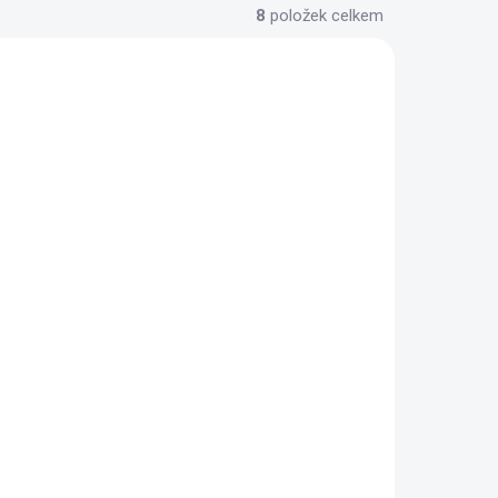
8
položek celkem
-100G2
SILVER-VALCAMBI-1KG
LADEM
NA OBJEDNÁVKU 20 DNŮ
Investiční stříbrná cihla
mint-
Valcambi 1 Kg-
Švýcarsko
57 816 Kč
Detail