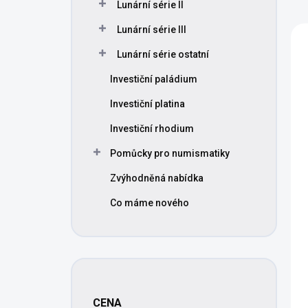
Lunární série II
n
í
V
Lunární série III
p
ý
Lunární série ostatní
r
p
o
i
Investiční paládium
d
s
u
p
Investiční platina
k
r
Investiční rhodium
t
o
ů
d
Pomůcky pro numismatiky
u
Zvýhodněná nabídka
k
t
Co máme nového
ů
CENA