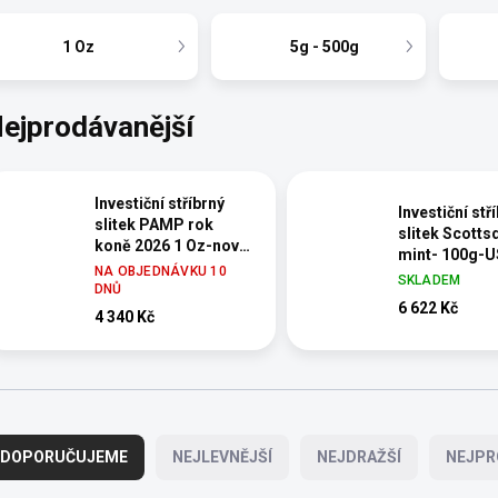
1 Oz
5g - 500g
ejprodávanější
Investiční stříbrný
Investiční stř
slitek PAMP rok
slitek Scotts
koně 2026 1 Oz-nová
mint- 100g-
ražba
NA OBJEDNÁVKU 10
SKLADEM
DNŮ
6 622 Kč
4 340 Kč
DOPORUČUJEME
NEJLEVNĚJŠÍ
NEJDRAŽŠÍ
NEJPR