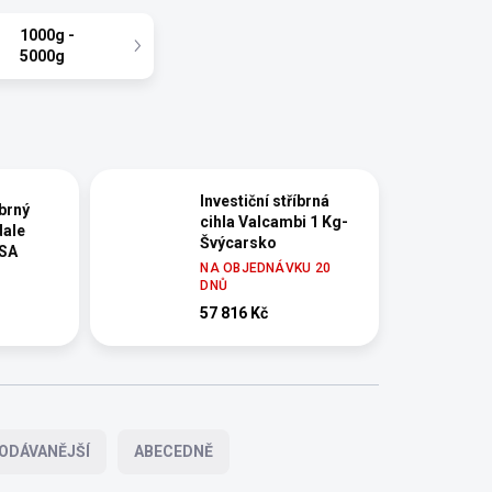
1000g -
5000g
Investiční stříbrná
íbrný
cihla Valcambi 1 Kg-
dale
Švýcarsko
USA
NA OBJEDNÁVKU 20
DNŮ
57 816 Kč
ODÁVANĚJŠÍ
ABECEDNĚ