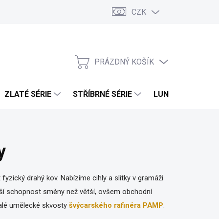
CZK
PRÁZDNÝ KOŠÍK
NÁKUPNÍ
KOŠÍK
ZLATÉ SÉRIE
STŘÍBRNÉ SÉRIE
LUNÁRNÍ SÉRIE
y
 fyzický drahý kov. Nabízíme cihly a slitky v gramáži
lepší schopnost směny než větší, ovšem obchodní
 malé umělecké skvosty
švýcarského rafinéra PAMP
.