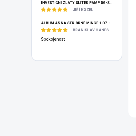
INVESTIČNÍ ZLATÝ SLITEK PAMP 5G-SKARABEUS PRO ŠTĚSTÍ
JIŘÍ KOZEL
ALBUM A5 NA STŘÍBRNÉ MINCE 1 OZ - 48 MINCÍ
BRANISLAV HANES
Spokojenost