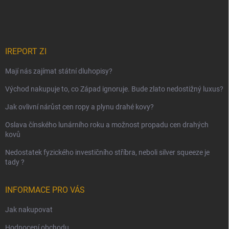
IREPORT ZI
Mají nás zajímat státní dluhopisy?
Východ nakupuje to, co Západ ignoruje. Bude zlato nedostižný luxus?
Jak ovlivní nárůst cen ropy a plynu drahé kovy?
Oslava čínského lunárního roku a možnost propadu cen drahých
kovů
Nedostatek fyzického investičního stříbra, neboli silver squeeze je
tady ?
INFORMACE PRO VÁS
Jak nakupovat
Hodnocení obchodu