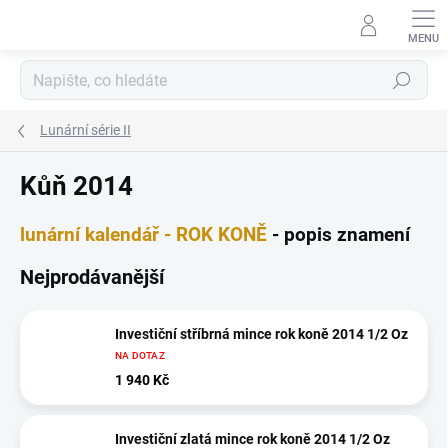
Přejít
na
obsah
Hledat
Lunární série II
Kůň 2014
lunární kalendář - ROK KONĚ
- popis znamení
Nejprodávanější
Investiční stříbrná mince rok koně 2014 1/2 Oz
NA DOTAZ
1 940 Kč
Investiční zlatá mince rok koně 2014 1/2 Oz