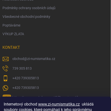
Podmínky ochrany osobních údajů
Všeobecné obchodní podmínky
Poptáváme
VÝKUP ZLATA
KONTAKT
obchod
@
zi-numismatika.cz
739 305 813
+420 739305813
+420 739305813
https://www.youtube.com/@ZInumismatika
Internetový obchod
www.zi-numismatika.cz
ukládá
soubory cookies, které pomáhají k jeho správnému