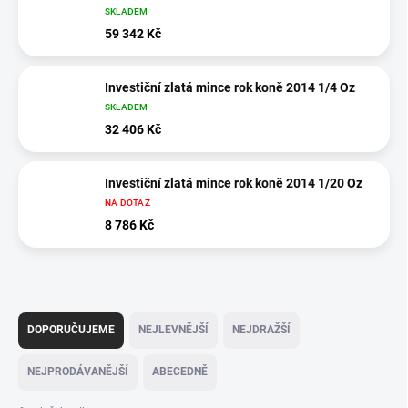
SKLADEM
59 342 Kč
Investiční zlatá mince rok koně 2014 1/4 Oz
SKLADEM
32 406 Kč
Investiční zlatá mince rok koně 2014 1/20 Oz
NA DOTAZ
8 786 Kč
Ř
a
DOPORUČUJEME
NEJLEVNĚJŠÍ
NEJDRAŽŠÍ
z
e
NEJPRODÁVANĚJŠÍ
ABECEDNĚ
n
í