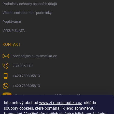
Podmínky ochrany osobních údajů
Všeobecné obchodní podmínky
Poptáváme
VÝKUP ZLATA
KONTAKT
obchod
@
zi-numismatika.cz
739 305 813
+420 739305813
+420 739305813
https://www.youtube.com/@ZInumismatika
Internetový obchod
www.zi-numismatika.cz
ukládá
soubory cookies, které pomáhají k jeho správnému
fungování. Využíváním našich služeb s jejich používáním