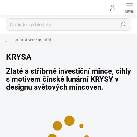
Přejít
na
obsah
Hledat
Lunární série ostatní
KRYSA
Zlaté a stříbrné investiční mince, cihly
s motivem čínské lunární KRYSY v
designu světových mincoven.