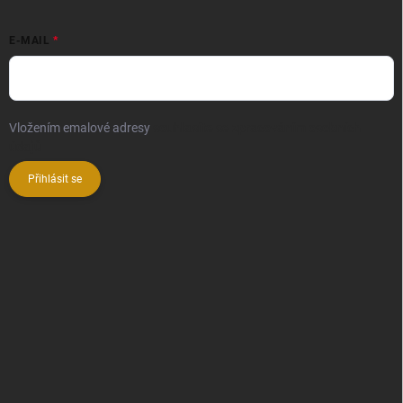
E-MAIL
Vložením emalové adresy
souhlasíte se zpracováním osobních
údajů
Přihlásit se