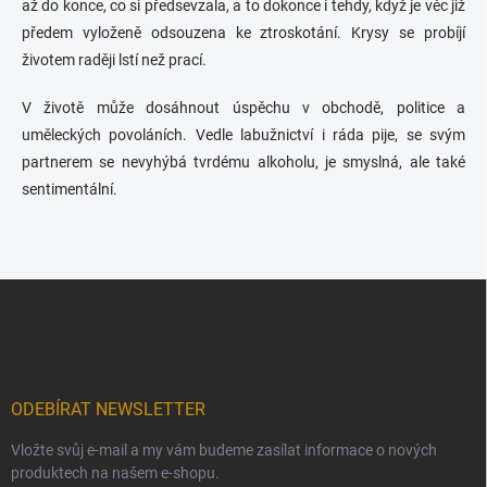
až do konce, co si předsevzala, a to dokonce i tehdy, když je věc již
předem vyloženě odsouzena ke ztroskotání. Krysy se probíjí
životem raději lstí než prací.
V životě může dosáhnout úspěchu v obchodě, politice a
uměleckých povoláních. Vedle labužnictví i ráda pije, se svým
partnerem se nevyhýbá tvrdému alkoholu, je smyslná, ale také
sentimentální.
Z
á
p
a
t
í
ODEBÍRAT NEWSLETTER
Vložte svůj e-mail a my vám budeme zasílat informace o nových
produktech na našem e-shopu.