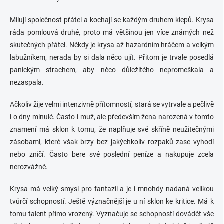
Milují společnost přátel a kochají se každým druhem klepů. Krysa
ráda pomlouvá druhé, proto má většinou jen více známých než
skutečných přátel. Někdy je krysa až hazardním hráčem a velkým
labužníkem, nerada by si dala něco ujít. Přitom je trvale posedlá
panickým strachem, aby něco důležitého nepromeškala a
nezaspala.
Ačkoliv žije velmi intenzivně přítomností, stará se vytrvale a pečlivě
i o dny minulé. Často i muž, ale především žena narozená v tomto
znamení má sklon k tomu, že naplňuje své skříně neužitečnými
zásobami, které však brzy bez jakýchkoliv rozpaků zase vyhodí
nebo zničí. Často bere své poslední peníze a nakupuje zcela
nerozvážně.
Krysa má velký smysl pro fantazii a je i mnohdy nadaná velikou
tvůrčí schopností. Ještě význačnější je u ní sklon ke kritice. Má k
tomu talent přímo vrozený. Vyznačuje se schopností dovádět vše