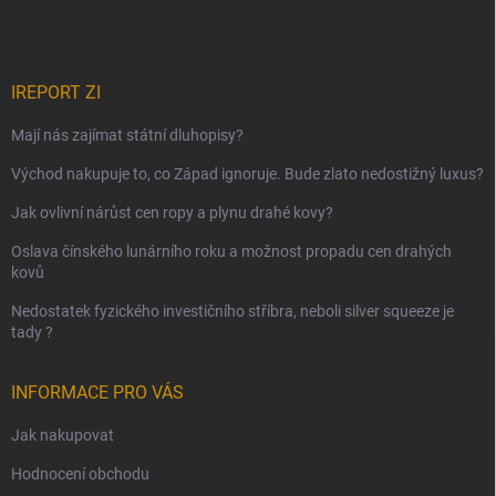
IREPORT ZI
Mají nás zajímat státní dluhopisy?
Východ nakupuje to, co Západ ignoruje. Bude zlato nedostižný luxus?
Jak ovlivní nárůst cen ropy a plynu drahé kovy?
Oslava čínského lunárního roku a možnost propadu cen drahých
kovů
Nedostatek fyzického investičního stříbra, neboli silver squeeze je
tady ?
INFORMACE PRO VÁS
Jak nakupovat
Hodnocení obchodu