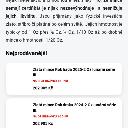
nějak méně likvidní či hodnotné než slitky.
To, že mince
nemají certifikát je nijak neznevýhodňuje a nesnižuje
jejich likviditu.
Jsou přijímány jako fyzické
investiční
zlato
,
stříbro
či platina po celém světě. Jejich hmotnost je
typicky od 1 Oz přes ½ Oz, ¼ Oz, 1/10 Oz až po drobné
mince o hmotnosti 1/20 Oz.
Nejprodávanější
Zlatá mince Rok hada 2025-2 Oz lunární série
III.
NA OBJEDNÁVKU 10 DNŮ
202 905 Kč
Zlatá mince Rok draka 2024-2 Oz lunární série
III.
NA OBJEDNÁVKU 10 DNŮ
202 905 Kč