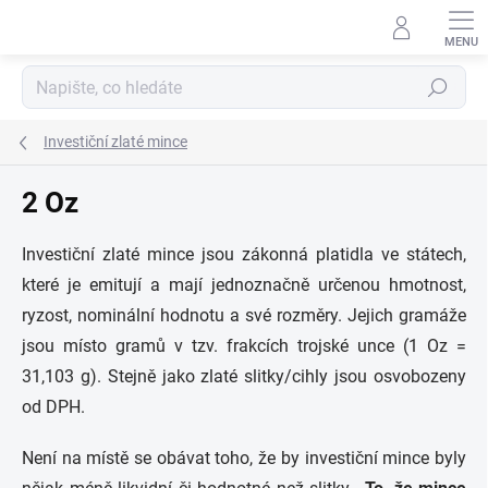
Přejít
na
obsah
Hledat
Investiční zlaté mince
2 Oz
Investiční zlaté mince jsou zákonná platidla ve státech,
které je emitují a mají jednoznačně určenou hmotnost,
ryzost, nominální hodnotu a své rozměry. Jejich gramáže
jsou místo gramů v tzv. frakcích trojské unce (1 Oz =
31,103 g). Stejně jako zlaté slitky/cihly jsou osvobozeny
od DPH.
Není na místě se obávat toho, že by investiční mince byly