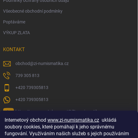
Podmínky ochrany osobních údajů
Všeobecné obchodní podmínky
Poptáváme
VÝKUP ZLATA
KONTAKT
obchod
@
zi-numismatika.cz
739 305 813
+420 739305813
+420 739305813
https://www.youtube.com/@ZInumismatika
Internetový obchod
www.zi-numismatika.cz
ukládá
soubory cookies, které pomáhají k jeho správnému
fungování. Využíváním našich služeb s jejich používáním
Zlaté investování
Golf shop Golfstart
Houby a bylinky