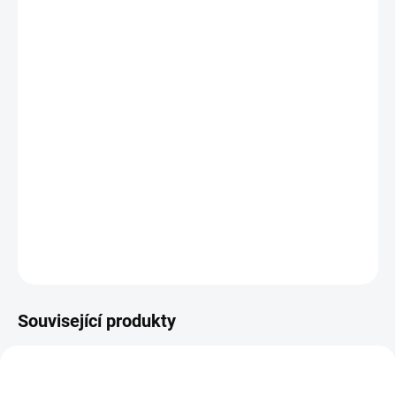
26.8.2026
MOŽNOSTI
DORUČENÍ
−
+
Přidat do košíku
Zlatá mince
rok draka
je pátou mincí v nesmírně populární lunární
sérii čínského kalendáře, kterou razí australská mincovna Perth
Mint. Nominální hodnota mince je 200 AUD.
DETAILNÍ INFORMACE
ZEPTAT SE
HLÍDAT
Uložit
Související produkty
AG-TIGER-2022-1-OZ-OF-PM3
AG-KRALIK-2023-1-OZ-OF-PM4