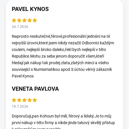
PAVEL KYNOS
24.7.2026
Naprosto neskutečné,férové,profesionální jednání na té
nejvyšší úrovni,které jsem nikdy nezažil.Odborníci každým
coulem, nejlepší široko daleko,řekl bych nejlepší v této
Republice.Mohu za sebe jenom doporučit všem,kteří
hledají jak nákup tak prodej zlata,zlatých mincí a všeho
související s Numismatikou apod.S úctou věrný zákazník
Pavel Kynos
VENETA PAVLOVA
19.7.2026
Doporučuji,pan Kohoun byl milí, férový a lidský.Je to můj
první nákup v této firmy a nikde jinde takový skvělý přístup