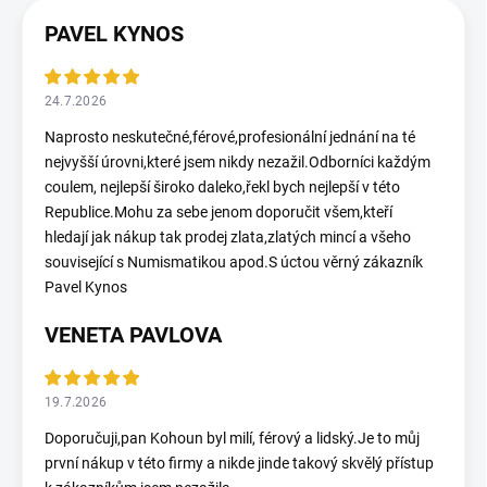
PAVEL KYNOS
24.7.2026
Naprosto neskutečné,férové,profesionální jednání na té
nejvyšší úrovni,které jsem nikdy nezažil.Odborníci každým
coulem, nejlepší široko daleko,řekl bych nejlepší v této
Republice.Mohu za sebe jenom doporučit všem,kteří
hledají jak nákup tak prodej zlata,zlatých mincí a všeho
související s Numismatikou apod.S úctou věrný zákazník
Pavel Kynos
VENETA PAVLOVA
19.7.2026
Doporučuji,pan Kohoun byl milí, férový a lidský.Je to můj
první nákup v této firmy a nikde jinde takový skvělý přístup