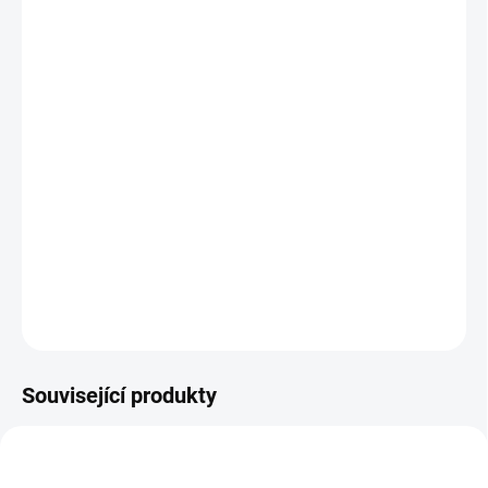
12.8.2026
MOŽNOSTI
DORUČENÍ
−
+
Přidat do košíku
Zlatá mince
rok draka
je pátou mincí v nesmírně populární lunární
sérii čínského kalendáře, kterou razí australská mincovna Perth
Mint.Nominílní hodnota je 25 AUD.
DETAILNÍ INFORMACE
ZEPTAT SE
HLÍDAT
Uložit
Související produkty
AG-TIGER-2022-1-OZ-OF-PM3
AG-KRALIK-2023-1-OZ-OF-PM4