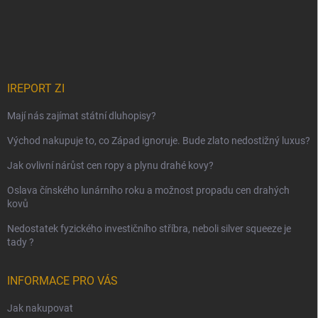
IREPORT ZI
Mají nás zajímat státní dluhopisy?
Východ nakupuje to, co Západ ignoruje. Bude zlato nedostižný luxus?
Jak ovlivní nárůst cen ropy a plynu drahé kovy?
Oslava čínského lunárního roku a možnost propadu cen drahých
kovů
Nedostatek fyzického investičního stříbra, neboli silver squeeze je
tady ?
INFORMACE PRO VÁS
Jak nakupovat