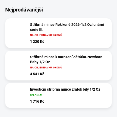
Nejprodávanější
Stříbrná mince Rok koně 2026-1/2 Oz lunární
série III.
NA OBJEDNÁVKU 10 DNŮ
1 220 Kč
Stříbrná mince k narození děťátka-Newborn
Baby 1/2 Oz
NA OBJEDNÁVKU 10 DNŮ
4 541 Kč
Investiční stříbrná mince žralok bílý 1/2 Oz
SKLADEM
1 716 Kč