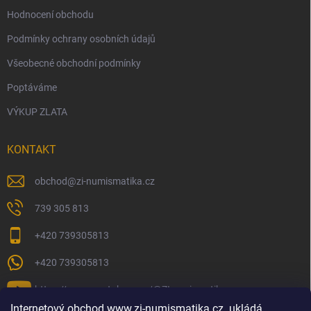
Hodnocení obchodu
Podmínky ochrany osobních údajů
Všeobecné obchodní podmínky
Poptáváme
VÝKUP ZLATA
KONTAKT
obchod
@
zi-numismatika.cz
739 305 813
+420 739305813
+420 739305813
https://www.youtube.com/@ZInumismatika
Internetový obchod
www.zi-numismatika.cz
ukládá