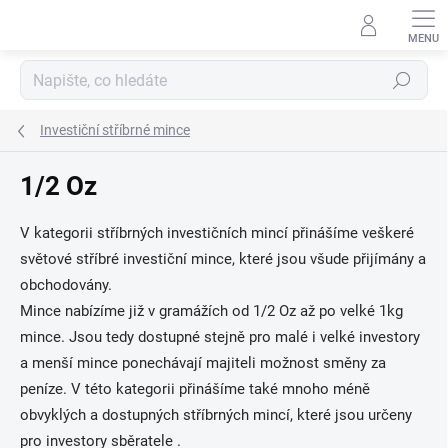
Přejít
na
obsah
Hledat
Investiční stříbrné mince
1/2 Oz
V kategorii stříbrných investičních mincí přinášíme veškeré
světové stříbré investiční mince, které jsou všude přijímány a
obchodovány.
Mince nabízíme již v gramážích od 1/2 Oz až po velké 1kg
mince. Jsou tedy dostupné stejně pro malé i velké investory
a menší mince ponechávají majiteli možnost směny za
peníze. V této kategorii přinášíme také mnoho méně
obvyklých a dostupných stříbrných mincí, které jsou určeny
pro investory sběratele .