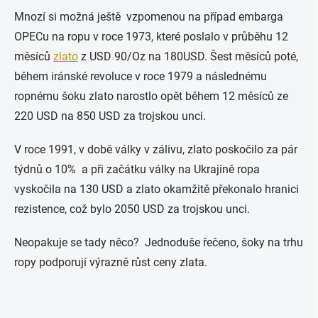
Mnozí si možná ještě vzpomenou na případ embarga
OPECu na ropu v roce 1973, které poslalo v průběhu 12
měsíců
zlato
z USD 90/Oz na 180USD. Šest měsíců poté,
během iránské revoluce v roce 1979 a následnému
ropnému šoku zlato narostlo opět během 12 měsíců ze
220 USD na 850 USD za trojskou unci.
V roce 1991, v době války v zálivu, zlato poskočilo za pár
týdnů o 10% a při začátku války na Ukrajině ropa
vyskočila na 130 USD a zlato okamžitě překonalo hranici
rezistence, což bylo 2050 USD za trojskou unci.
Neopakuje se tady něco? Jednoduše řečeno, šoky na trhu
ropy podporují výrazně růst ceny zlata.