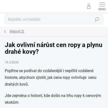
Přejít
na
obsah
Hledat
iReport ZI
Jak ovlivní nárůst cen ropy a plynu
drahé kovy?
10.3.2026
Pojďme se podívat do vzdálenější i nepříliš vzdálené
historie, abychom zjistili, jak cena ropy ovlivňuje cenu
drahých kovů.
Jde zejména o historii, kde došlo na trhu ropy k cenovým
skokům.