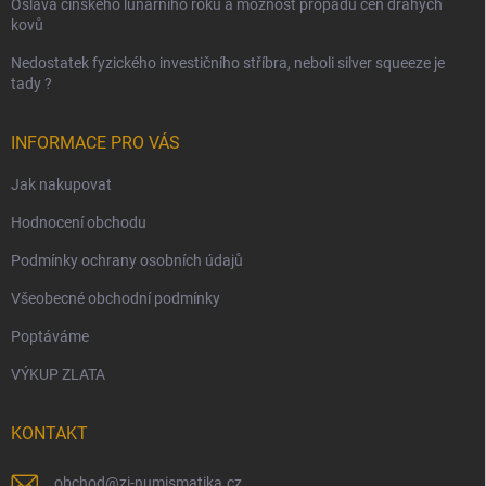
Oslava čínského lunárního roku a možnost propadu cen drahých
kovů
Nedostatek fyzického investičního stříbra, neboli silver squeeze je
tady ?
INFORMACE PRO VÁS
Jak nakupovat
Hodnocení obchodu
Podmínky ochrany osobních údajů
Všeobecné obchodní podmínky
Poptáváme
VÝKUP ZLATA
KONTAKT
obchod
@
zi-numismatika.cz