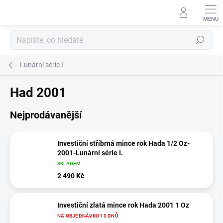
Přejít
na
obsah
Hledat
Lunární série I
Had 2001
Nejprodávanější
Investiční stříbrná mince rok Hada 1/2 Oz-
2001-Lunární série I.
SKLADEM
2 490 Kč
Investiční zlatá mince rok Hada 2001 1 Oz
NA OBJEDNÁVKU 10 DNŮ