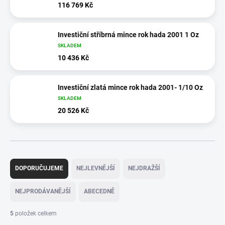
116 769 Kč
Investiční stříbrná mince rok hada 2001 1 Oz
SKLADEM
10 436 Kč
Investiční zlatá mince rok hada 2001- 1/10 Oz
SKLADEM
20 526 Kč
Ř
a
DOPORUČUJEME
NEJLEVNĚJŠÍ
NEJDRAŽŠÍ
z
e
NEJPRODÁVANĚJŠÍ
ABECEDNĚ
n
í
5
položek celkem
p