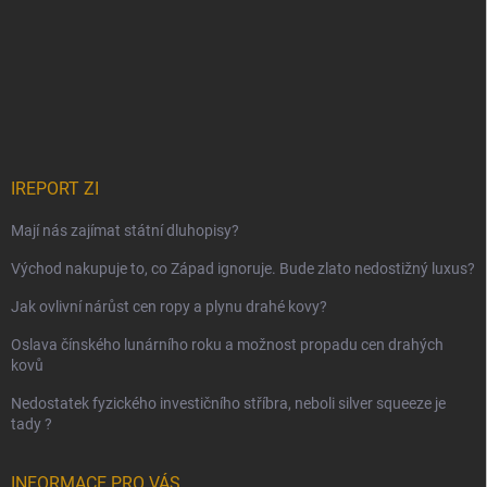
IREPORT ZI
Mají nás zajímat státní dluhopisy?
Východ nakupuje to, co Západ ignoruje. Bude zlato nedostižný luxus?
Jak ovlivní nárůst cen ropy a plynu drahé kovy?
Oslava čínského lunárního roku a možnost propadu cen drahých
kovů
Nedostatek fyzického investičního stříbra, neboli silver squeeze je
tady ?
INFORMACE PRO VÁS