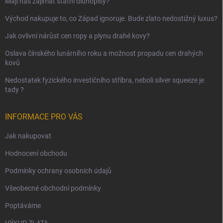
Mají nás zajímat státní dluhopisy?
Východ nakupuje to, co Západ ignoruje. Bude zlato nedostižný luxus?
Jak ovlivní nárůst cen ropy a plynu drahé kovy?
Oslava čínského lunárního roku a možnost propadu cen drahých
kovů
Nedostatek fyzického investičního stříbra, neboli silver squeeze je
tady ?
INFORMACE PRO VÁS
Jak nakupovat
Hodnocení obchodu
Podmínky ochrany osobních údajů
Všeobecné obchodní podmínky
Poptáváme