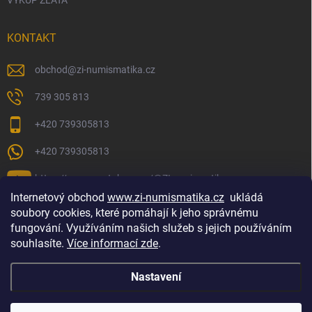
VÝKUP ZLATA
KONTAKT
obchod
@
zi-numismatika.cz
739 305 813
+420 739305813
+420 739305813
https://www.youtube.com/@ZInumismatika
Internetový obchod
www.zi-numismatika.cz
ukládá
soubory cookies, které pomáhají k jeho správnému
fungování. Využíváním našich služeb s jejich používáním
Zlaté investování
Golf shop Golfstart
Houby a bylinky
souhlasíte.
Více informací zde
.
Nastavení