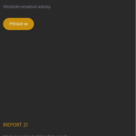
Vložením emalové adresy
souhlasíte se zpracováním osobních
údajů
Přihlásit se
IREPORT ZI