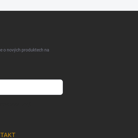
ce o nových produktech na
m osobních údajů
TAKT