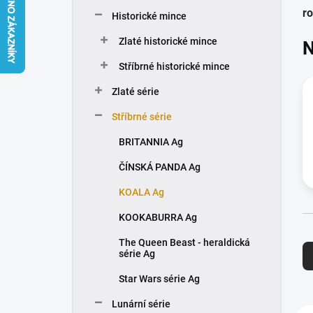
n
ro
Historické mince
í
p
Zlaté historické mince
N
a
n
Stříbrné historické mince
e
Zlaté série
l
Stříbrné série
BRITANNIA Ag
ČÍNSKÁ PANDA Ag
KOALA Ag
KOOKABURRA Ag
Ř
The Queen Beast - heraldická
a
série Ag
z
e
Star Wars série Ag
n
Lunární série
í
V