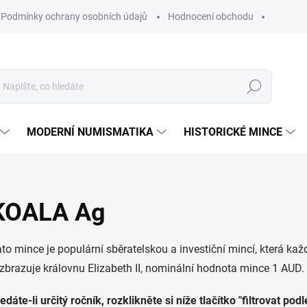
Podmínky ochrany osobních údajů
Hodnocení obchodu
Hledat
MODERNÍ NUMISMATIKA
HISTORICKÉ MINCE
KOALA Ag
to mince je populární sběratelskou a investiční mincí, která k
zbrazuje královnu Elizabeth II, nominální hodnota mince 1 AUD.
edáte-li určitý ročník, rozklikněte si níže tlačítko "filtrovat p