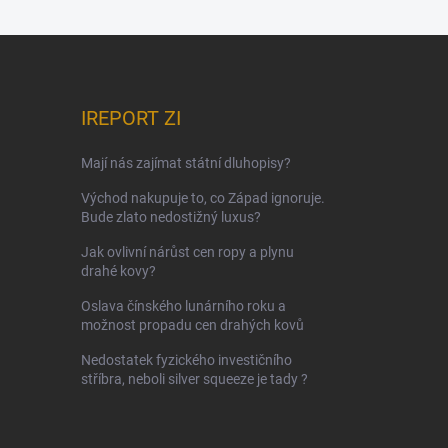
IREPORT ZI
Mají nás zajímat státní dluhopisy?
Východ nakupuje to, co Západ ignoruje.
Bude zlato nedostižný luxus?
Jak ovlivní nárůst cen ropy a plynu
drahé kovy?
Oslava čínského lunárního roku a
možnost propadu cen drahých kovů
Nedostatek fyzického investičního
stříbra, neboli silver squeeze je tady ?