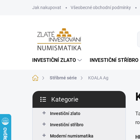
Přejít
Jak nakupovat
Všeobecné obchodní podmínky
na
obsah
INVESTIČNÍ ZLATO
INVESTIČNÍ STŘÍBRO
Domů
Stříbrné série
KOALA Ag
P
Kategorie
o
Přeskočit
s
kategorie
Ta
t
Investiční zlato
r
ro
Investiční stříbro
a
n
Moderní numismatika
Hl