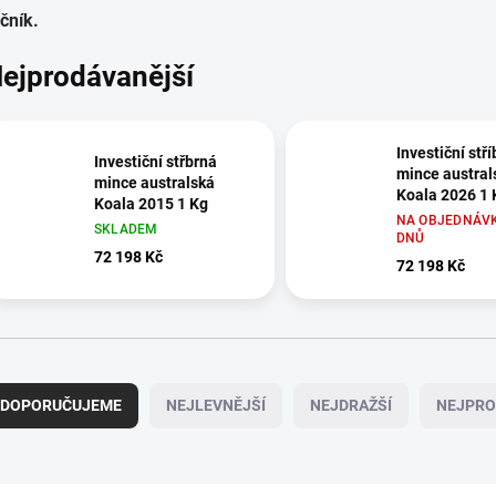
čník.
ejprodávanější
Investiční stř
Investiční střbrná
mince austral
mince australská
Koala 2026 1 
Koala 2015 1 Kg
NA OBJEDNÁVK
SKLADEM
DNŮ
72 198 Kč
72 198 Kč
DOPORUČUJEME
NEJLEVNĚJŠÍ
NEJDRAŽŠÍ
NEJPRO