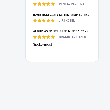
VENETA PAVLOVA
INVESTIČNÍ ZLATÝ SLITEK PAMP 5G-SKARABEUS PRO ŠTĚSTÍ
JIŘÍ KOZEL
ALBUM A5 NA STŘÍBRNÉ MINCE 1 OZ - 48 MINCÍ
BRANISLAV HANES
Spokojenost