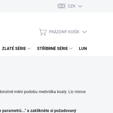
CZK
PRÁZDNÝ KOŠÍK
NÁKUPNÍ
KOŠÍK
ZLATÉ SÉRIE
STŘÍBRNÉ SÉRIE
LUNÁRNÍ SÉRIE
aždoročně mění podobu medvídka koaly. Líc mince
odle parametrů..." a zaklikněte si požadovaný