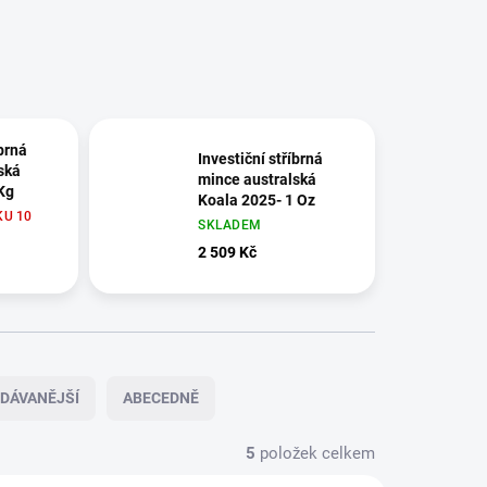
íbrná
Investiční stříbrná
ská
mince australská
Kg
Koala 2025- 1 Oz
U 10
SKLADEM
2 509 Kč
DÁVANĚJŠÍ
ABECEDNĚ
5
položek celkem