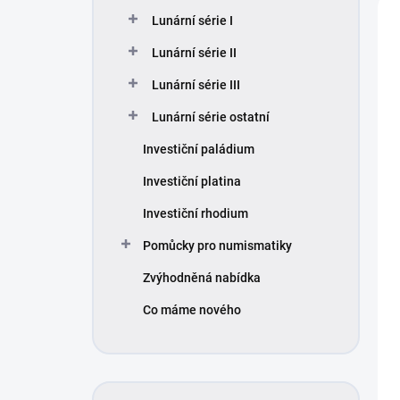
p
ý
Lunární série I
r
p
Lunární série II
o
i
d
s
Lunární série III
u
p
k
r
Lunární série ostatní
t
o
Investiční paládium
ů
d
u
Investiční platina
k
t
Investiční rhodium
ů
Pomůcky pro numismatiky
Zvýhodněná nabídka
Co máme nového