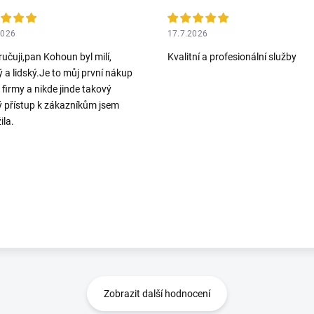
2026
17.7.2026
učuji,pan Kohoun byl milí,
Kvalitní a profesionální služby
ý a lidský.Je to můj první nákup
o firmy a nikde jinde takový
ý přístup k zákazníkům jsem
ila.
Zobrazit další hodnocení