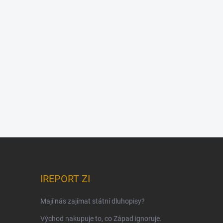
IREPORT ZI
Mají nás zajímat státní dluhopisy?
Východ nakupuje to, co Západ ignoruje.