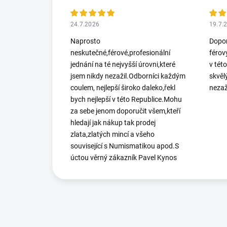
24.7.2026
19.7.
Naprosto
Dopor
neskutečné,férové,profesionální
férov
jednání na té nejvyšší úrovni,které
v tét
jsem nikdy nezažil.Odborníci každým
skvěl
coulem, nejlepší široko daleko,řekl
nezaž
bych nejlepší v této Republice.Mohu
za sebe jenom doporučit všem,kteří
hledají jak nákup tak prodej
zlata,zlatých mincí a všeho
související s Numismatikou apod.S
úctou věrný zákazník Pavel Kynos