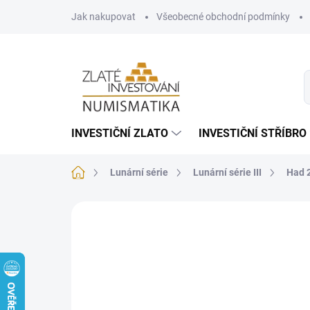
Přejít
Jak nakupovat
Všeobecné obchodní podmínky
na
obsah
INVESTIČNÍ ZLATO
INVESTIČNÍ STŘÍBRO
Domů
Lunární série
Lunární série III
Had 
Neohodnoceno
Podrobnosti hodnoce