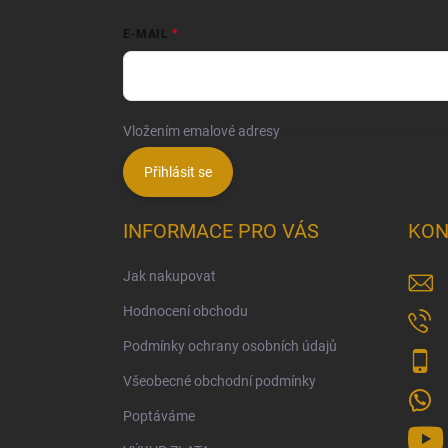
E-MAIL
Vložením emalové adresy
souhlasíte se zpracování
Přihlásit se
INFORMACE PRO VÁS
KON
Jak nakupovat
Hodnocení obchodu
Podmínky ochrany osobních údajů
Všeobecné obchodní podmínky
Poptáváme