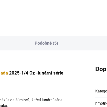
tou mincí v nesmírně
čtvrtou mincí v nesmírně
lární lunární sérii čínského...
populární lunární sérii čínskéh
Podobné (5)
Dop
hada
2025-1/4 Oz -lunární série
Katego
í s další mincí již třetí lunární série.
hmotn
raka.