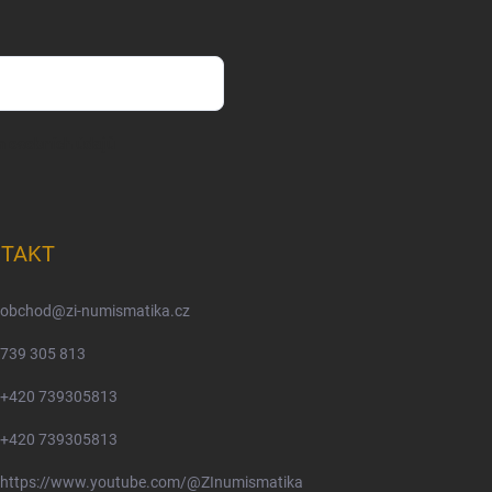
m osobních údajů
TAKT
obchod
@
zi-numismatika.cz
739 305 813
+420 739305813
+420 739305813
https://www.youtube.com/@ZInumismatika