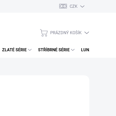
CZK
PRÁZDNÝ KOŠÍK
NÁKUPNÍ
KOŠÍK
ZLATÉ SÉRIE
STŘÍBRNÉ SÉRIE
LUNÁRNÍ SÉRIE
026
MOŽNOSTI DORUČENÍ