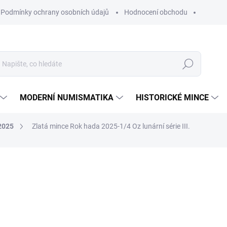
Podmínky ochrany osobních údajů
Hodnocení obchodu
Hledat
MODERNÍ NUMISMATIKA
HISTORICKÉ MINCE
2025
Zlatá mince Rok hada 2025-1/4 Oz lunární série III.
ní
ZNAČKA:
THE PERTH MINT AUSTRALIA
27 284 Kč
Měrná
SKLADEM
cena:
MŮŽEME DORUČIT DO:
10.8.2