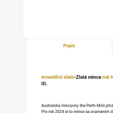
mincí v nesmírně populární
čtvr
lunární sérii čínského kalendáře,...
popu
Popis
investiční zlato
-Zlatá mince
rok 
III.
Australská mincovny the Perth Mint přicház
Pro rok 2024 je to mince se znamením d