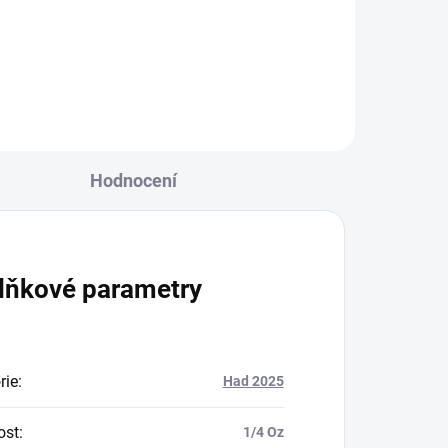
mincí v nesmírně populární
o...
lunární sérii čínského kalendáře,...
Hodnocení
lňkové parametry
rie
:
Had 2025
ost
:
1/4 Oz