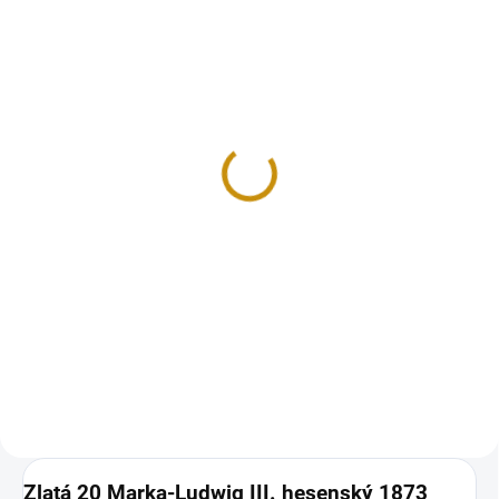
NA OBJEDNÁVKU 10 DNŮ
NA OBJEDNÁVKU 10 DNŮ
Zlatá mince pruská 20
Zlatá mince pruská 20
marka-Wilhelm II. král
marka-Wilhelm II. král
pruský 1913
pruský 1914
26 714 Kč
33 304 Kč
Do košíku
Do košíku
Zlatá 20 marka je celosvětově
Zlatá 20 marka je celosvětově
oblíbenou sběratelskou mincí.
oblíbenou sběratelskou mincí.
Její počátek je v roce 1888, kdy...
Její počátek je v roce 1888, kdy...
Zlatá 20 Marka-Ludwig III. hesenský 1873