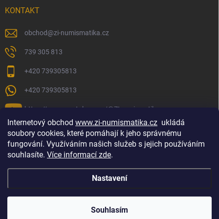
KONTAKT
obchod
@
zi-numismatika.cz
739 305 813
+420 739305813
+420 739305813
https://www.youtube.com/@ZInumismatika
Internetový obchod
www.zi-numismatika.cz
ukládá
soubory cookies, které pomáhají k jeho správnému
fungování. Využíváním našich služeb s jejich používáním
Zlaté investování
Golf shop Golfstart
Houby a bylinky
souhlasíte.
Více informací zde
.
Nastavení
Copyright 2026
ZI-NUMISMATIKA
. Všechna práva vyhrazena.
Souhlasím