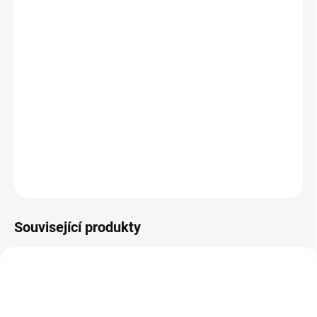
12.8.2026
MOŽNOSTI
DORUČENÍ
−
+
Přidat do košíku
Zlatá mince
20 marka-Ludwig III. velkokníže hesenský 20 marka
DETAILNÍ INFORMACE
ZEPTAT SE
HLÍDAT
Uložit
Související produkty
GOLD-MARKA-WILHELM-II-1913
GOLD-MARKA-WILHELM-II-1914