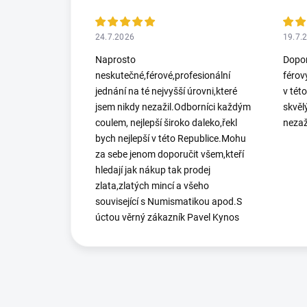
24.7.2026
19.7.
Naprosto
Dopor
neskutečné,férové,profesionální
férov
jednání na té nejvyšší úrovni,které
v tét
jsem nikdy nezažil.Odborníci každým
skvěl
coulem, nejlepší široko daleko,řekl
nezaž
bych nejlepší v této Republice.Mohu
za sebe jenom doporučit všem,kteří
hledají jak nákup tak prodej
zlata,zlatých mincí a všeho
související s Numismatikou apod.S
úctou věrný zákazník Pavel Kynos