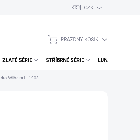
CZK
PRÁZDNÝ KOŠÍK
NÁKUPNÍ
KOŠÍK
ZLATÉ SÉRIE
STŘÍBRNÉ SÉRIE
LUNÁRNÍ SÉRIE
rka-Wilhelm II. 1908
026
MOŽNOSTI DORUČENÍ