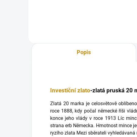
oblíbenou sběratelskou mincí. Její
počátek je v roce 1888, kdy...
Popis
Investiční zlato
-zlatá pruská 20 
Zlatá 20 marka je celosvětově oblíbeno
roce 1888, kdy počal německé říši vlád
konce jeho vlády v roce 1913 Líc minc
strana erb Německa. Hmotnost mince je
ryzího zlata Mezi sběrateli vyhledávaná 