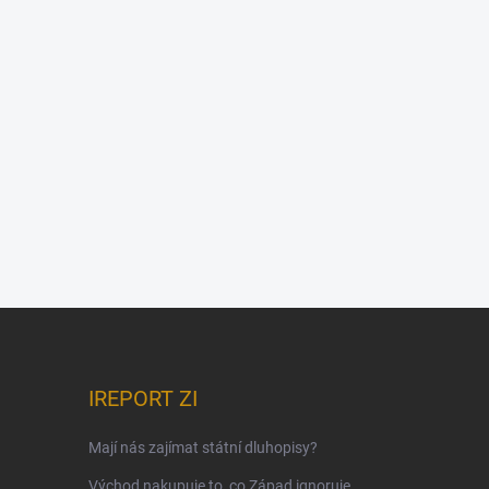
IREPORT ZI
Mají nás zajímat státní dluhopisy?
Východ nakupuje to, co Západ ignoruje.