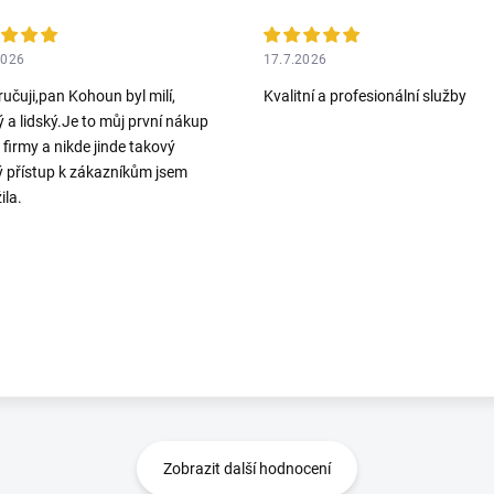
2026
17.7.2026
učuji,pan Kohoun byl milí,
Kvalitní a profesionální služby
ý a lidský.Je to můj první nákup
o firmy a nikde jinde takový
ý přístup k zákazníkům jsem
ila.
Zobrazit další hodnocení