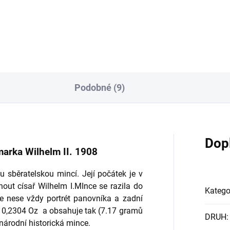
oblíbenou sběratelskou mincí. 
počátek je v roce 1888, kdy...
Podobné (9)
Dop
marka Wilhelm II. 1908
u sběratelskou mincí. Její počátek je v
nout císař Wilhelm I.MInce se razila do
Katego
e nese vždy portrét panovníka a zadní
 0,2304 Oz a obsahuje tak (7.17 gramů
DRUH
:
národní historická mince.