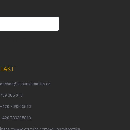
m osobních údajů
TAKT
obchod
@
zi-numismatika.cz
739 305 813
+420 739305813
+420 739305813
https://www.youtube.com/@ZInumismatika