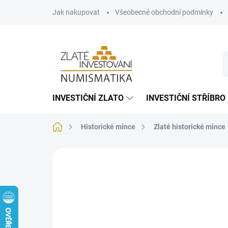
Přejít
Jak nakupovat
Všeobecné obchodní podmínky
na
obsah
INVESTIČNÍ ZLATO
INVESTIČNÍ STŘÍBRO
Domů
Historické mince
Zlaté historické mince
Neohodnoceno
Podrobnosti hodnoce