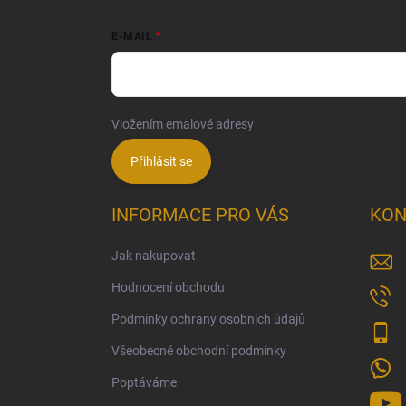
E-MAIL
Vložením emalové adresy
souhlasíte se zpracování
Přihlásit se
INFORMACE PRO VÁS
KON
Jak nakupovat
Hodnocení obchodu
Podmínky ochrany osobních údajů
Všeobecné obchodní podmínky
Poptáváme