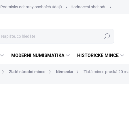
Podmínky ochrany osobních údajů
Hodnocení obchodu
Hledat
MODERNÍ NUMISMATIKA
HISTORICKÉ MINCE
Zlaté národní mince
Německo
Zlatá mince pruská 20 ma
ní
26 281 Kč
Měrná
SKLADEM
cena:
MŮŽEME DORUČIT DO:
11.8.2