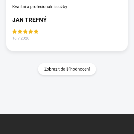
Kvalitní a profesionální služby
JAN TREFNÝ
16.7.2026
Zobrazit další hodnocení
Z
á
p