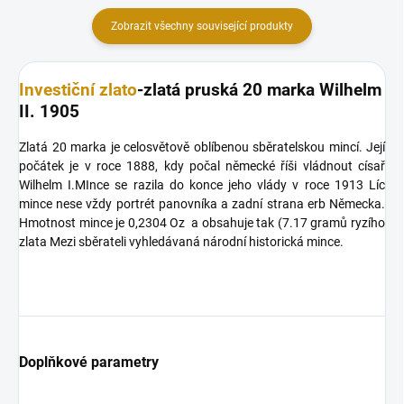
Zobrazit všechny související produkty
Investiční zlato
-zlatá pruská 20 marka Wilhelm
II. 1905
Zlatá 20 marka je celosvětově oblíbenou sběratelskou mincí. Její
počátek je v roce 1888, kdy počal německé říši vládnout císař
Wilhelm I.MInce se razila do konce jeho vlády v roce 1913 Líc
mince nese vždy portrét panovníka a zadní strana erb Německa.
Hmotnost mince je 0,2304 Oz a obsahuje tak (7.17 gramů ryzího
zlata Mezi sběrateli vyhledávaná národní historická mince.
Doplňkové parametry