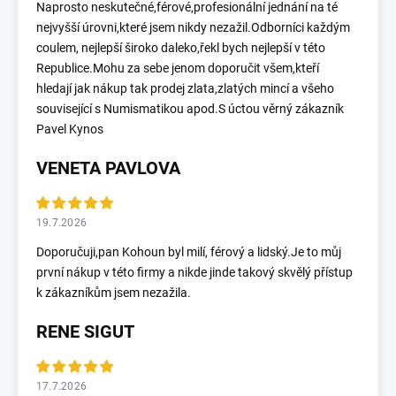
Naprosto neskutečné,férové,profesionální jednání na té
nejvyšší úrovni,které jsem nikdy nezažil.Odborníci každým
coulem, nejlepší široko daleko,řekl bych nejlepší v této
Republice.Mohu za sebe jenom doporučit všem,kteří
hledají jak nákup tak prodej zlata,zlatých mincí a všeho
související s Numismatikou apod.S úctou věrný zákazník
Pavel Kynos
VENETA PAVLOVA
19.7.2026
Doporučuji,pan Kohoun byl milí, férový a lidský.Je to můj
první nákup v této firmy a nikde jinde takový skvělý přístup
k zákazníkům jsem nezažila.
RENE SIGUT
17.7.2026