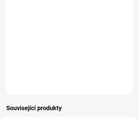
MOŽNOSTI
DORUČENÍ
−
+
Přidat do košíku
Zlatá 20 marka je celosvětově oblíbenou sběratelskou mincí. Její
počátek je v roce 1888, kdy počal německé říši vládnout císař
Wilhelm I.MInce se razila do konce jeho vlády v roce 1913 Líc
mince nese vždy portrét panovníka a zadní strana erb Německa.
DETAILNÍ INFORMACE
ZEPTAT SE
HLÍDAT
Uložit
Související produkty
NOVINKA
GOLD-MARKA-WILHELM-II-1913
AU-20-MARKA-ALBERT-1894