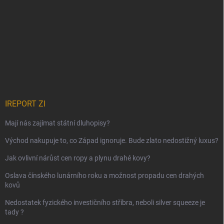
IREPORT ZI
Mají nás zajímat státní dluhopisy?
Východ nakupuje to, co Západ ignoruje. Bude zlato nedostižný luxus?
Jak ovlivní nárůst cen ropy a plynu drahé kovy?
Oslava čínského lunárního roku a možnost propadu cen drahých
kovů
Nedostatek fyzického investičního stříbra, neboli silver squeeze je
tady ?