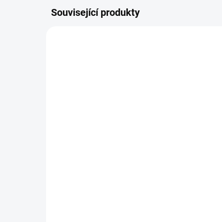
Související produkty
NOVINKA
AG-PROOF-MM-2026
NA OBJEDNÁVKU 10 DNŮ
Stříbrná mince Marilyn
Stř
Monroe 2026
4 490 Kč
10
Do košíku
Stříbrná mince Marilyn Monroe
Stří