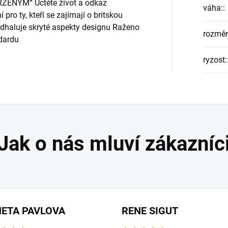
ENÝM“ Uctěte život a odkaz
váha:
:
pro ty, kteří se zajímají o britskou
odhaluje skryté aspekty designu Raženo
rozměr
ndardu
ryzost:
ETA PAVLOVA
RENE SIGUT