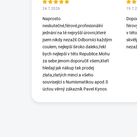
24.7.2026
19.7.
Naprosto
Dopor
neskutečné,férové,profesionální
férov
jednání na té nejvyšší úrovni,které
v tét
jsem nikdy nezažil.Odborníci každým
skvěl
coulem, nejlepší široko daleko,řekl
nezaž
bych nejlepší v této Republice.Mohu
za sebe jenom doporučit všem,kteří
hledají jak nákup tak prodej
zlata,zlatých mincí a všeho
související s Numismatikou apod.S
úctou věrný zákazník Pavel Kynos