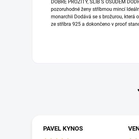
DOBŘE PROŽITÝ, SLIB S OSUDEM DODRŽ
pozoruhodné ženy stříbrnou mincí Ideální 
monarchii Dodává se s brožurou, která 
ze stříbra 925 a dokončeno v proof sta
PAVEL KYNOS
VEN