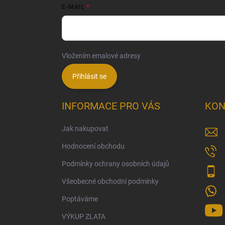
E-MAIL
Vložením emalové adresy
souhlasíte se zpracování
Přihlásit se
INFORMACE PRO VÁS
KON
Jak nakupovat
Hodnocení obchodu
Podmínky ochrany osobních údajů
Všeobecné obchodní podmínky
Poptáváme
VÝKUP ZLATA