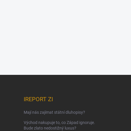
IREPORT ZI
Mají nás zajímat státní dluhopisy?
Východ nakupuje to, co Západ ignoruje.
Bude zlato nedostižný luxus?