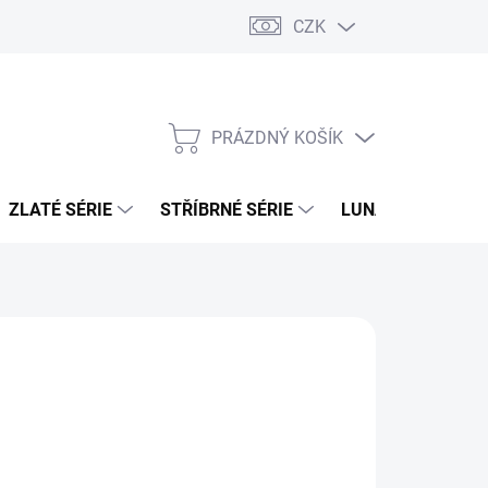
CZK
PRÁZDNÝ KOŠÍK
NÁKUPNÍ
KOŠÍK
ZLATÉ SÉRIE
STŘÍBRNÉ SÉRIE
LUNÁRNÍ SÉRIE