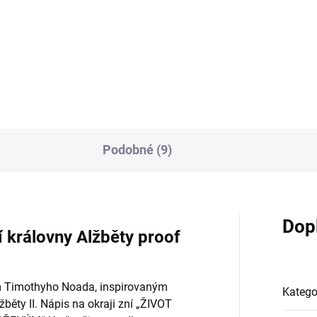
6 proof
proof 1 Oz
Podobné (9)
Dop
 královny Alžběty proof
m Timothyho Noada, inspirovaným
Katego
ěty II. Nápis na okraji zní „ŽIVOT