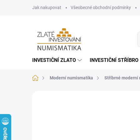
Přejít
Jak nakupovat
Všeobecné obchodní podmínky
na
obsah
INVESTIČNÍ ZLATO
INVESTIČNÍ STŘÍBRO
Domů
Moderní numismatika
Stříbrné moderní
Neohodnoceno
Podrobnosti hodnoce
DOPORUČUJEME