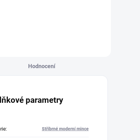
The royal Tudor beasts-Lev
královny-1 Oz stříbrná mince
proof-2026
Hodnocení
lňkové parametry
rie
:
Stříbrné moderní mince