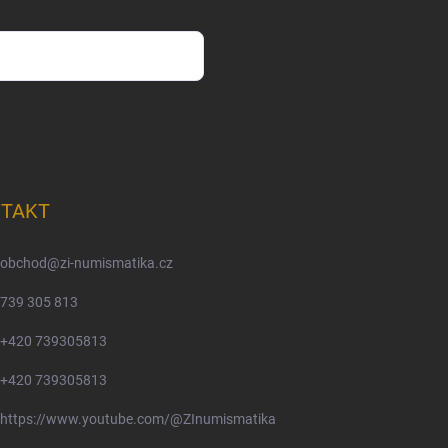
m osobních údajů
TAKT
obchod
@
zi-numismatika.cz
739 305 813
+420 739305813
+420 739305813
https://www.youtube.com/@ZInumismatika