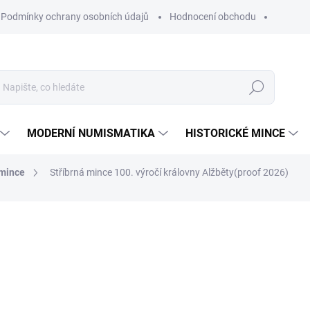
Podmínky ochrany osobních údajů
Hodnocení obchodu
Hledat
MODERNÍ NUMISMATIKA
HISTORICKÉ MINCE
 mince
Stříbrná mince 100. výročí královny Alžběty(proof 2026)
ní
ZNAČKA:
THE BRITISH ROYAL MINT
6 290 Kč
Měrná
NA OBJEDNÁVKU 20 DNŮ
cena: