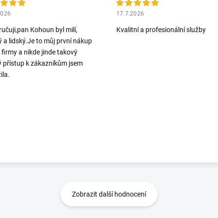
2026
17.7.2026
učuji,pan Kohoun byl milí,
Kvalitní a profesionální služby
ý a lidský.Je to můj první nákup
o firmy a nikde jinde takový
ý přístup k zákazníkům jsem
ila.
Zobrazit další hodnocení