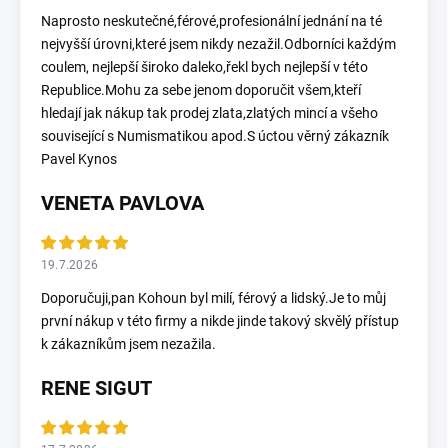
Naprosto neskutečné,férové,profesionální jednání na té
nejvyšší úrovni,které jsem nikdy nezažil.Odborníci každým
coulem, nejlepší široko daleko,řekl bych nejlepší v této
Republice.Mohu za sebe jenom doporučit všem,kteří
hledají jak nákup tak prodej zlata,zlatých mincí a všeho
související s Numismatikou apod.S úctou věrný zákazník
Pavel Kynos
VENETA PAVLOVA
19.7.2026
Doporučuji,pan Kohoun byl milí, férový a lidský.Je to můj
první nákup v této firmy a nikde jinde takový skvělý přístup
k zákazníkům jsem nezažila.
RENE SIGUT