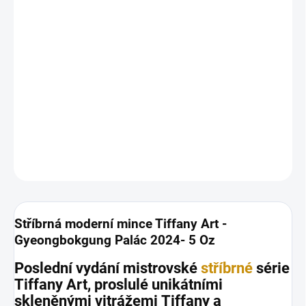
MOŽNOSTI
DORUČENÍ
−
+
Přidat do košíku
Stříbrná moderní mince Tiffany Art -Gyeongbokgung Palác
2024- 5 Oz
DETAILNÍ INFORMACE
ZEPTAT SE
HLÍDAT
Uložit
Stříbrná moderní mince Tiffany Art -
Gyeongbokgung Palác 2024- 5 Oz
Poslední vydání mistrovské
stříbrné
série
Tiffany Art, proslulé unikátními
skleněnými vitrážemi Tiffany a