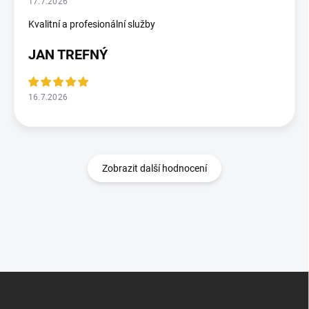
17.7.2026
Kvalitní a profesionální služby
JAN TREFNÝ
16.7.2026
Zobrazit další hodnocení
Z
á