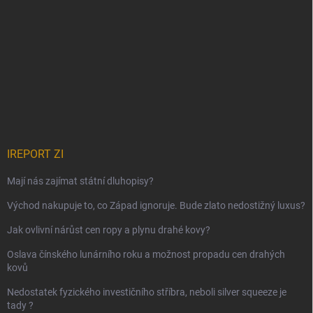
IREPORT ZI
Mají nás zajímat státní dluhopisy?
Východ nakupuje to, co Západ ignoruje. Bude zlato nedostižný luxus?
Jak ovlivní nárůst cen ropy a plynu drahé kovy?
Oslava čínského lunárního roku a možnost propadu cen drahých
kovů
Nedostatek fyzického investičního stříbra, neboli silver squeeze je
tady ?