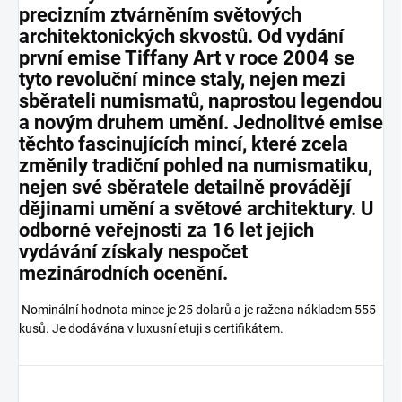
precizním ztvárněním světových
architektonických skvostů. Od vydání
první emise Tiffany Art v roce 2004 se
tyto revoluční mince staly, nejen mezi
sběrateli numismatů, naprostou legendou
a novým druhem umění. Jednolitvé emise
těchto fascinujících mincí, které zcela
změnily tradiční pohled na numismatiku,
nejen své sběratele detailně provádějí
dějinami umění a světové architektury. U
odborné veřejnosti za 16 let jejich
vydávání získaly nespočet
mezinárodních ocenění.
Nominální hodnota mince je 25 dolarů a je ražena nákladem 555
kusů. Je dodávána v luxusní etuji s certifikátem.