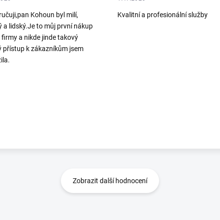
učuji,pan Kohoun byl milí,
Kvalitní a profesionální služby
ý a lidský.Je to můj první nákup
o firmy a nikde jinde takový
ý přístup k zákazníkům jsem
ila.
Zobrazit další hodnocení