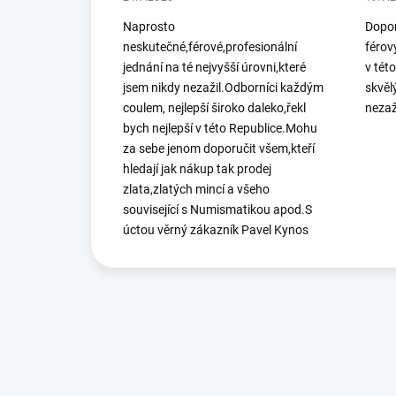
Naprosto
Dopor
neskutečné,férové,profesionální
férov
jednání na té nejvyšší úrovni,které
v tét
jsem nikdy nezažil.Odborníci každým
skvěl
coulem, nejlepší široko daleko,řekl
nezaž
bych nejlepší v této Republice.Mohu
za sebe jenom doporučit všem,kteří
hledají jak nákup tak prodej
zlata,zlatých mincí a všeho
související s Numismatikou apod.S
úctou věrný zákazník Pavel Kynos