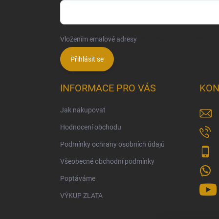
Vložením emalové adresy
souhlasíte se zpracování
Přihlásit se
INFORMACE PRO VÁS
KON
Jak nakupovat
Hodnocení obchodu
Podmínky ochrany osobních údajů
Všeobecné obchodní podmínky
Poptáváme
VÝKUP ZLATA