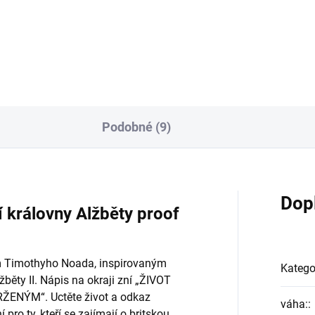
mince představuje jednoho z
králů...
Podobné (9)
Dop
 královny Alžběty proof
m Timothyho Noada, inspirovaným
Katego
ěty II. Nápis na okraji zní „ŽIVOT
ENÝM“. Uctěte život a odkaz
váha:
:
pro ty, kteří se zajímají o britskou