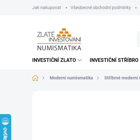
Přejít
Jak nakupovat
Všeobecné obchodní podmínky
na
obsah
INVESTIČNÍ ZLATO
INVESTIČNÍ STŘÍBRO
Domů
Moderní numismatika
Stříbrné moderní
Neohodnoceno
Podrobnosti hodnoce