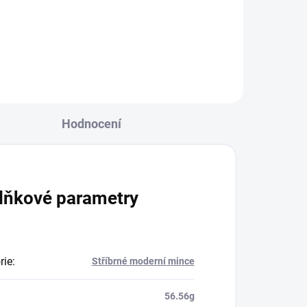
Art - Wetminsterský palác 2023- 5
Oz
Hodnocení
lňkové parametry
rie
:
Stříbrné moderní mince
56.56g