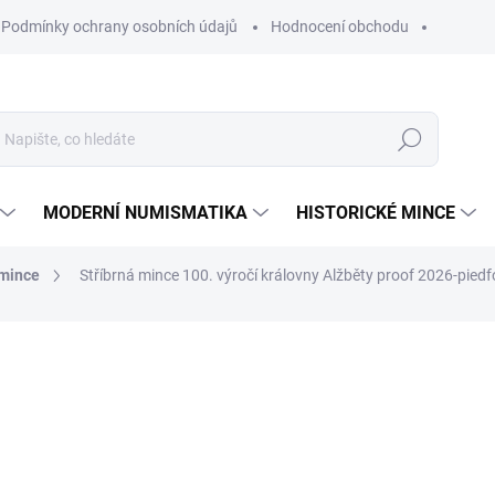
Podmínky ochrany osobních údajů
Hodnocení obchodu
Hledat
MODERNÍ NUMISMATIKA
HISTORICKÉ MINCE
 mince
Stříbrná mince 100. výročí královny Alžběty proof 2026-piedf
ní
ZNAČKA:
THE BRITISH ROYAL MINT
10 390 Kč
Měrná
NA OBJEDNÁVKU 20 DNŮ
cena:
MŮŽEME DORUČIT DO:
7.9.20