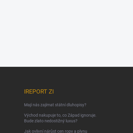
IREPORT ZI
Mají nás zajímat státní dluhopisy?
Východ nakupuje to, co Západ ignoruje.
Bude zlato nedostižný luxus?
Jak ovlivní nárůst cen ropy a plynu