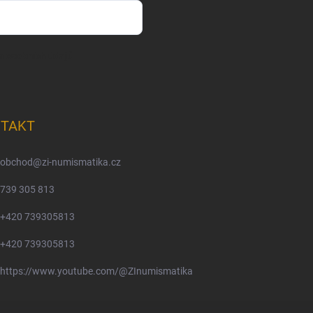
m osobních údajů
TAKT
obchod
@
zi-numismatika.cz
739 305 813
+420 739305813
+420 739305813
https://www.youtube.com/@ZInumismatika