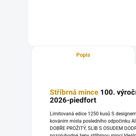
Art -Gyeongbokgung Palác 2024-
5 Oz
Popis
Stříbrná mince
100. výročí
2026-piedfort
Limitovaná edice 1250 kusů S designe
kováním místa posledního odpočinku Alžb
DOBŘE PROŽITÝ, SLIB S OSUDEM DODRŽ
pozoruhodné ženy stříbrnou mincí Ideální 