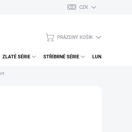
CZK
PRÁZDNÝ KOŠÍK
NÁKUPNÍ
KOŠÍK
ZLATÉ SÉRIE
STŘÍBRNÉ SÉRIE
LUNÁRNÍ SÉRIE
ort
26
MOŽNOSTI DORUČENÍ