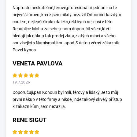
Naprosto neskutečné,férové,profesionální jednání na té
nejvyšší úrovni,které jsem nikdy nezažil.Odborníci každým
coulem, nejlepší široko daleko,řekl bych nejlepší v této
Republice.Mohu za sebe jenom doporučit všem,kteří
hledají jak nákup tak prodej zlata,zlatých mincí a všeho
související s Numismatikou apod.S úctou věrný zákazník
Pavel Kynos
VENETA PAVLOVA
19.7.2026
Doporučuji,pan Kohoun byl milí, férový a lidský.Je to můj
první nákup v této firmy a nikde jinde takový skvělý přístup
k zákazníkům jsem nezažila.
RENE SIGUT