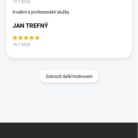
17.7.2026
Kvalitní a profesionální služby
JAN TREFNÝ
16.7.2026
Zobrazit další hodnocení
Z
á