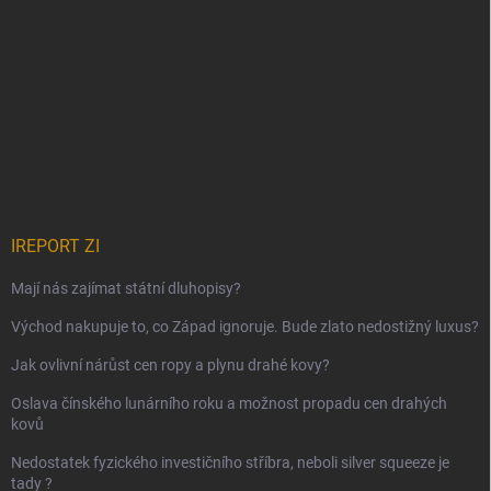
IREPORT ZI
Mají nás zajímat státní dluhopisy?
Východ nakupuje to, co Západ ignoruje. Bude zlato nedostižný luxus?
Jak ovlivní nárůst cen ropy a plynu drahé kovy?
Oslava čínského lunárního roku a možnost propadu cen drahých
kovů
Nedostatek fyzického investičního stříbra, neboli silver squeeze je
tady ?