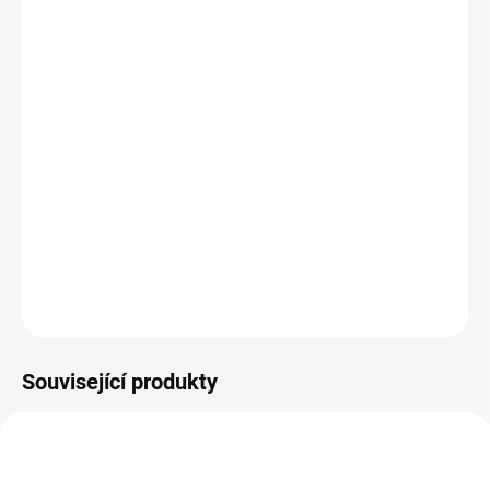
MŮŽEME
DORUČIT DO:
11.8.2026
MOŽNOSTI
DORUČENÍ
−
+
Přidat do košíku
Investiční zlatá kombi cihla 50 x 1g Valcambi
DETAILNÍ INFORMACE
ZEPTAT SE
HLÍDAT
Uložit
Související produkty
AU-YALE-1-4-OZ-20222
GOLD-LIBRARY-1-OZ-2024