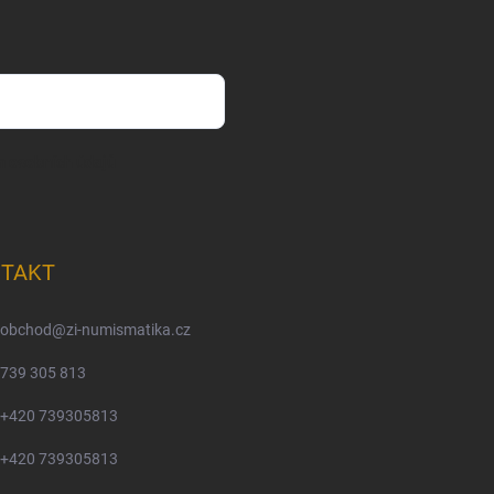
m osobních údajů
TAKT
obchod
@
zi-numismatika.cz
739 305 813
+420 739305813
+420 739305813