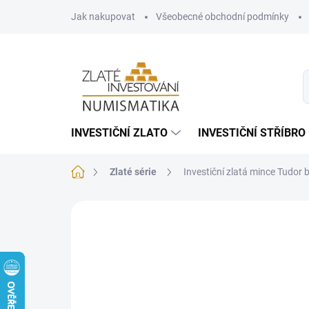
Přejít
Jak nakupovat
Všeobecné obchodní podmínky
na
obsah
INVESTIČNÍ ZLATO
INVESTIČNÍ STŘÍBRO
Domů
Zlaté série
Investiční zlatá mince Tudor 
Neohodnoceno
Podrobnosti hodnoce