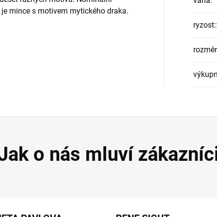
váha
:
 je mince s motivem mytického draka.
ryzost:
rozměr
výkupn