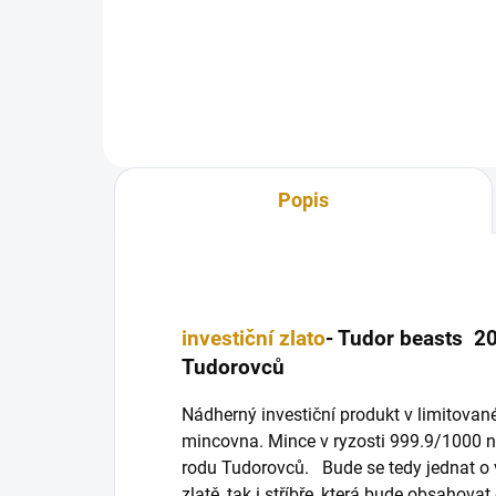
Lion -lev Tudorovců -heraldická
hera
série 1 Oz 2022
Popis
investiční zlato
- Tudor beasts 20
Tudorovců
Nádherný investiční produkt v limitované
mincovna. Mince v ryzosti 999.9/1000 ne
rodu Tudorovců. Bude se tedy jednat o ve
zlatě, tak i stříbře, která bude obsahov