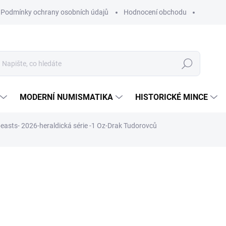
Podmínky ochrany osobních údajů
Hodnocení obchodu
Hledat
MODERNÍ NUMISMATIKA
HISTORICKÉ MINCE
beasts- 2026-heraldická série -1 Oz-Drak Tudorovců
ní
ZNAČKA:
THE BRITISH ROYAL MINT
99 263 Kč
Měrná
NA OBJEDNÁVKU 10 DNŮ
cena:
MŮŽEME DORUČIT DO:
26.8.2