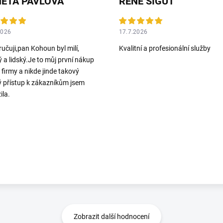
ETA PAVLOVA
RENE SIGUT
2026
17.7.2026
učuji,pan Kohoun byl milí,
Kvalitní a profesionální služby
ý a lidský.Je to můj první nákup
o firmy a nikde jinde takový
ý přístup k zákazníkům jsem
ila.
Zobrazit další hodnocení