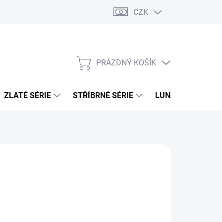
CZK
PRÁZDNÝ KOŠÍK
NÁKUPNÍ
KOŠÍK
ZLATÉ SÉRIE
STŘÍBRNÉ SÉRIE
LUNÁRNÍ SÉRIE
026
MOŽNOSTI DORUČENÍ