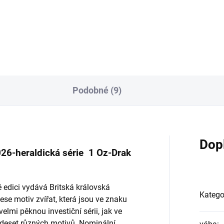
ldická série -10 Oz-Lev Anglie
Yale - heraldická série 1 Oz 2
Podobné (9)
Dop
26-heraldická série 1 Oz-Drak
 edici vydává Britská královská
Katego
se motiv zvířat, která jsou ve znaku
lmi pěknou investiční sérii, jak ve
at deset různých motivů. Nominální