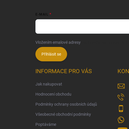
E-MAIL
Vložením emalové adresy
souhlasíte se zpracování
Přihlásit se
INFORMACE PRO VÁS
KON
Jak nakupovat
Hodnocení obchodu
Podmínky ochrany osobních údajů
Všeobecné obchodní podmínky
Poptáváme