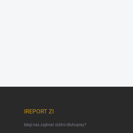
IREPORT ZI
Mají nás zajímat státní dluhopisy?