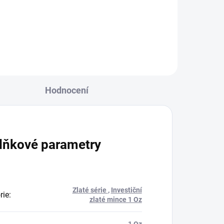
také díky neobvyklému
023
zpracování....
Hodnocení
lňkové parametry
Zlaté série
,
Investiční
rie
:
zlaté mince 1 Oz
1 Oz