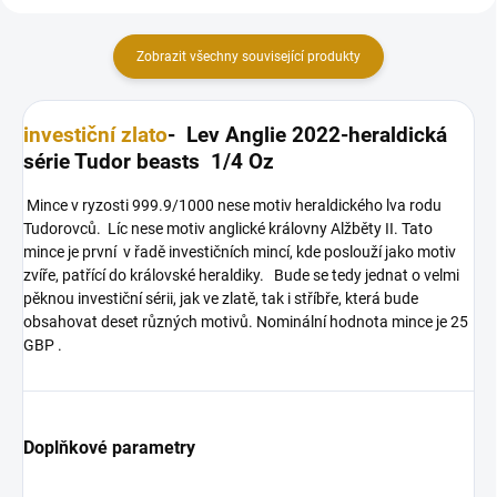
Zobrazit všechny související produkty
investiční zlato
- Lev Anglie 2022-heraldická
série Tudor beasts 1/4 Oz
Mince v ryzosti 999.9/1000 nese motiv heraldického lva rodu
Tudorovců. Líc nese motiv anglické královny Alžběty II. Tato
mince je první v řadě investičních mincí, kde poslouží jako motiv
zvíře, patřící do královské heraldiky. Bude se tedy jednat o velmi
pěknou investiční sérii, jak ve zlatě, tak i stříbře, která bude
obsahovat deset různých motivů. Nominální hodnota mince je 25
GBP .
Doplňkové parametry