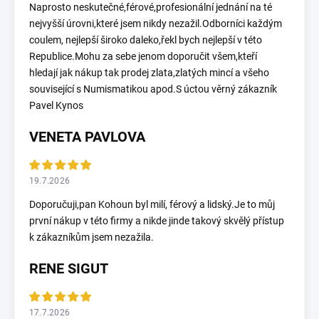
Naprosto neskutečné,férové,profesionální jednání na té
nejvyšší úrovni,které jsem nikdy nezažil.Odborníci každým
coulem, nejlepší široko daleko,řekl bych nejlepší v této
Republice.Mohu za sebe jenom doporučit všem,kteří
hledají jak nákup tak prodej zlata,zlatých mincí a všeho
související s Numismatikou apod.S úctou věrný zákazník
Pavel Kynos
VENETA PAVLOVA
19.7.2026
Doporučuji,pan Kohoun byl milí, férový a lidský.Je to můj
první nákup v této firmy a nikde jinde takový skvělý přístup
k zákazníkům jsem nezažila.
RENE SIGUT
17.7.2026