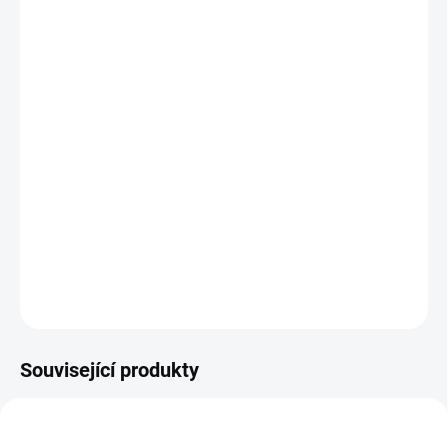
MŮŽEME
DORUČIT DO:
12.8.2026
MOŽNOSTI
DORUČENÍ
−
+
Přidat do košíku
Investiční
zlatá mince
Lev Anglie 2022-heraldická série Tudor
beasts-1/4 Oz
DETAILNÍ INFORMACE
ZEPTAT SE
HLÍDAT
Uložit
Související produkty
PLATINA-TUDOR-LION-1-OZ-2022
AG-TUDOR-LION-10-OZ-2022