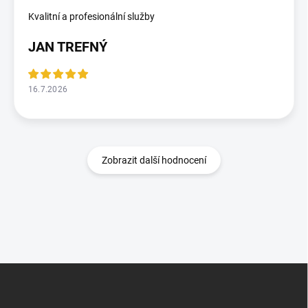
Kvalitní a profesionální služby
JAN TREFNÝ
16.7.2026
Zobrazit další hodnocení
Z
á
p