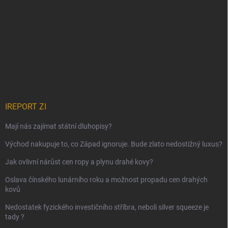
IREPORT ZI
Mají nás zajímat státní dluhopisy?
Východ nakupuje to, co Západ ignoruje. Bude zlato nedostižný luxus?
Jak ovlivní nárůst cen ropy a plynu drahé kovy?
Oslava čínského lunárního roku a možnost propadu cen drahých
kovů
Nedostatek fyzického investičního stříbra, neboli silver squeeze je
tady ?