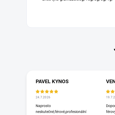
PAVEL KYNOS
VEN
24.7.2026
19.7.
Naprosto
Dopor
neskutečné,férové,profesionální
férov