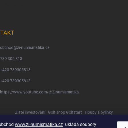
m osobních údajů
TAKT
obchod
@
zi-numismatika.cz
739 305 813
+420 739305813
+420 739305813
https://www.youtube.com/@ZInumismatika
Zlaté investování
Golf shop Golfstart
Houby a bylinky
 obchod
www.zi-numismatika.cz
ukládá soubory