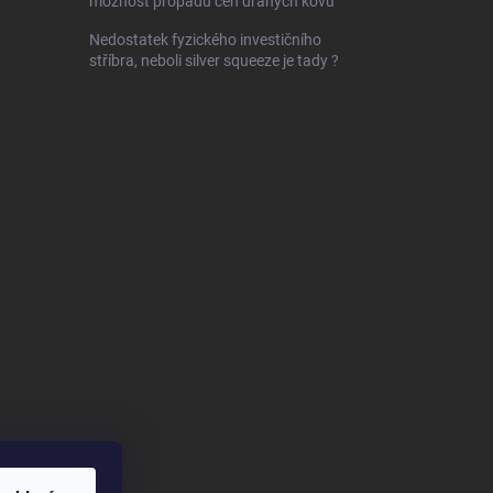
možnost propadu cen drahých kovů
Nedostatek fyzického investičního
stříbra, neboli silver squeeze je tady ?