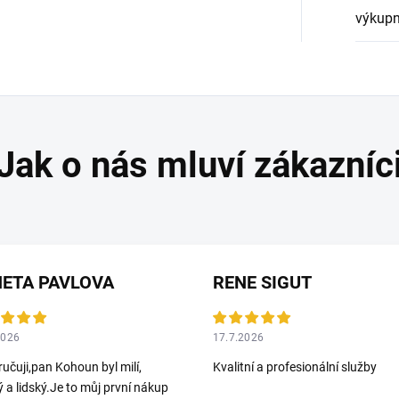
výkupn
ETA PAVLOVA
RENE SIGUT
2026
17.7.2026
učuji,pan Kohoun byl milí,
Kvalitní a profesionální služby
ý a lidský.Je to můj první nákup