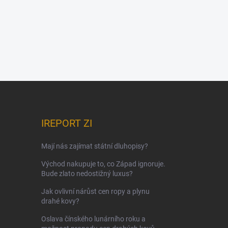
IREPORT ZI
Mají nás zajímat státní dluhopisy?
Východ nakupuje to, co Západ ignoruje.
Bude zlato nedostižný luxus?
Jak ovlivní nárůst cen ropy a plynu
drahé kovy?
Oslava čínského lunárního roku a