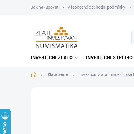
Přejít
Jak nakupovat
Všeobecné obchodní podmínky
na
obsah
INVESTIČNÍ ZLATO
INVESTIČNÍ STŘÍBRO
Domů
Zlaté série
Investiční zlatá mince čínsk
Neohodnoceno
Podrobnosti hodnoce