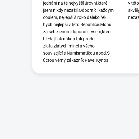
jednání na té nejvyšší úrovni,které
v tét
jsem nikdy nezažil.Odborníci každým
skvěl
coulem, nejlepší široko daleko,řekl
nezaž
bych nejlepší v této Republice.Mohu
za sebe jenom doporučit všem,kteří
hledají jak nákup tak prodej
zlata,zlatých mincí a všeho
související s Numismatikou apod.S
úctou věrný zákazník Pavel Kynos