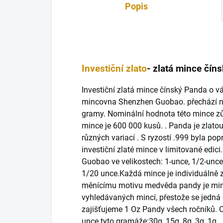
Popis
Investiční zlato
- zlatá mince čí
Investiční zlatá mince čínský Panda o v
mincovna Shenzhen Guobao. přechází na
gramy. Nominální hodnota této mince zů
mince je 600 000 kusů. . Panda je zlatou 
různých variací . S ryzostí .999 byla po
investiční zlaté mince v limitované edi
Guobao ve velikostech: 1-unce, 1/2-unce
1/20 unce.Každá mince je individuálně 
měnícímu motivu medvěda pandy je minc
vyhledávaných mincí, přestože se jedná o
zajišťujeme 1 Oz Pandy všech ročníků. O
unce tyto gramáže:30g, 15g, 8g, 3g, 1g.