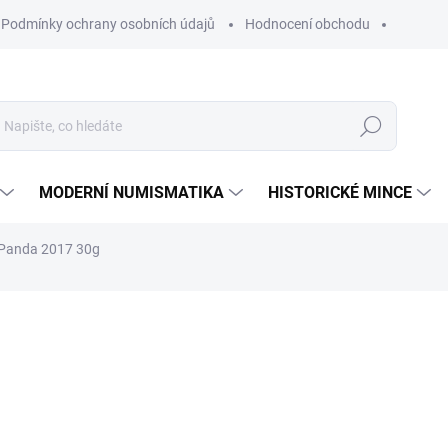
Podmínky ochrany osobních údajů
Hodnocení obchodu
Hledat
MODERNÍ NUMISMATIKA
HISTORICKÉ MINCE
á Panda 2017 30g
ní
ZNAČKA:
SHENZHEN GUOBAO MINT
101 761 Kč
Měrná
SKLADEM
cena:
MŮŽEME DORUČIT DO:
12.8.2