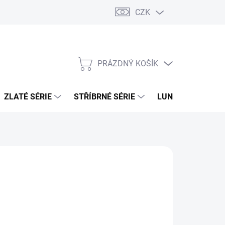
CZK
PRÁZDNÝ KOŠÍK
NÁKUPNÍ
KOŠÍK
ZLATÉ SÉRIE
STŘÍBRNÉ SÉRIE
LUNÁRNÍ SÉRIE
026
MOŽNOSTI DORUČENÍ