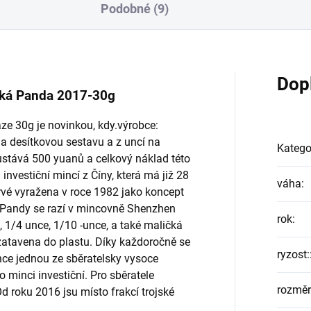
Podobné (9)
Dop
nská Panda 2017-30g
áze 30g je novinkou, kdy.výrobce:
 desítkovou sestavu a z uncí na
Katego
stává 500 yuanů a celkový náklad této
investiční mincí z Číny, která má již 28
váha
:
prvé vyražena v roce 1982 jako koncept
ci.Pandy se razí v mincovně Shenzhen
rok
:
, 1/4 unce, 1/10 -unce, a také maličká
zatavena do plastu. Díky každoročně se
ryzost:
e jednou ze sběratelsky vysoce
 minci investiční. Pro sběratele
rozměr
d roku 2016 jsu místo frakcí trojské