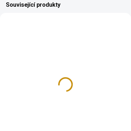
Související produkty
GOLD-JERUZALEM-BAR-100G
NA OBJEDNÁVKU 10 DNŮ
Investiční zlatý slitek
Izrael Holubice-
Jeruzalém-100g
321 185 Kč
Do košíku
Investiční zlatá cihla 100g-
Holubice míru-Izrael