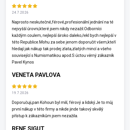
24.7.2026
Naprosto neskutečné,férové,profesionální jednání na té
nejvyšší úrovni,které jsem nikdy nezažil.Odborníci
každým coulem, nejlepší široko daleko,řekl bych nejlepší v
této Republice.Mohu za sebe jenom doporučit všem,kteří
hledají jak nákup tak prodej zlata,zlatých mincí a všeho
související s Numismatikou apod.S úctou věrný zákazník
Pavel Kynos
VENETA PAVLOVA
19.7.2026
Doporučuji,pan Kohoun byl milí, férový a lidský.Je to můj
první nákup v této firmy a nikde jinde takový skvělý
přístup k zákazníkům jsem nezažila.
RENE SIGUT