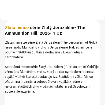
Zlatá mince
série Zlatý Jeruzalém- The
Ammunition Hill 2026- 1 Oz
Zlatá mince ze série Zlatý Jeruzalém (The Jerusalem of Gold)
nese motiv Muničního vrchu v Jeruzalémě. Náklad mince je
pouhých 3600 kusů . Mince dodávána v luxusní etuji s
certifikátem.
Šestnáctá mince série Zlatý Jeruzalém ( “Jerusalem of Gold”)je
věnována Muničnímu vrchu, který se stal symbolem hrdinství
vojáků v bitvě, která představuje tzv. Šestidenní válku. Mince
připomíná hrdinství a sebeobětování vojáků v jedné z
nejdramatičtějších chvil v dějinách státu Izrael.Osvobození
spojení Jeruzaléma.