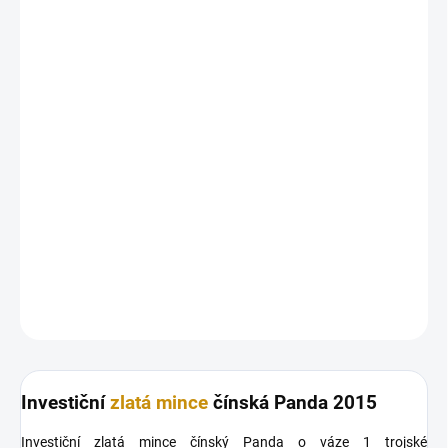
Investiční
zlatá mince
čínský Panda o váze 1 trojské
unce.Výrobce: mincovna Shenzhen Guobao. Nominální
hodnota:500 yuanů . Panda je zlatou investiční mincí z Číny, která
má již 28 různých variací . S ryzostí .999 byla poprvé vyražena v
roce 1982 jako koncept investiční zlaté mince v limitované edici.
Díky každoročně se měnícímu motivu medvěda pandy je mince
jednou ze sběratelsky vysoce vyhledávaných mincí, přestože se
jedná o minci investiční. Pro sběratele zajišťujeme 1 Oz Pandy
všech ročníků.
DETAILNÍ INFORMACE
ZEPTAT SE
HLÍDAT
Uložit
Investiční
zlatá mince
čínská Panda 2015
Investiční zlatá mince čínský Panda o váze 1 trojské