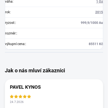
váha
:
1 Oz
rok
:
2015
ryzost:
:
999,9/1000 Au
rozměr:
:
výkupní cena:
:
85511 Kč
PAVEL KYNOS
24.7.2026