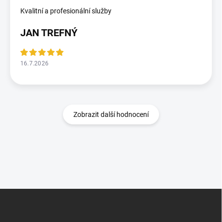
Kvalitní a profesionální služby
JAN TREFNÝ
16.7.2026
Zobrazit další hodnocení
Z
á
p