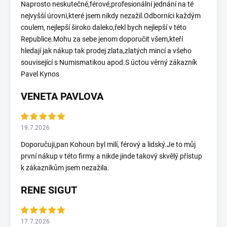
Naprosto neskutečné,férové,profesionální jednání na té
nejvyšší úrovni,které jsem nikdy nezažil.Odborníci každým
coulem, nejlepší široko daleko,řekl bych nejlepší v této
Republice.Mohu za sebe jenom doporučit všem,kteří
hledají jak nákup tak prodej zlata,zlatých mincí a všeho
související s Numismatikou apod.S úctou věrný zákazník
Pavel Kynos
VENETA PAVLOVA
19.7.2026
Doporučuji,pan Kohoun byl milí, férový a lidský.Je to můj
první nákup v této firmy a nikde jinde takový skvělý přístup
k zákazníkům jsem nezažila.
RENE SIGUT
17.7.2026