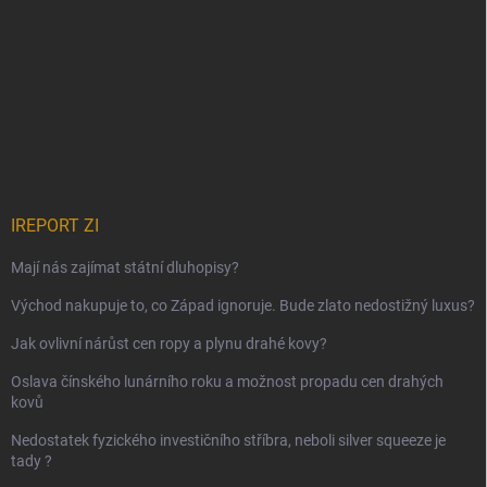
IREPORT ZI
Mají nás zajímat státní dluhopisy?
Východ nakupuje to, co Západ ignoruje. Bude zlato nedostižný luxus?
Jak ovlivní nárůst cen ropy a plynu drahé kovy?
Oslava čínského lunárního roku a možnost propadu cen drahých
kovů
Nedostatek fyzického investičního stříbra, neboli silver squeeze je
tady ?