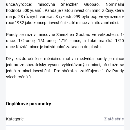
unce.Výrobce: mincovna Shenzhen Guobao. Nominální
hodnota:500 yuanů . Panda je zlatou investiční mincí z Číny, která
má již 28 různých variací . S ryzostí .999 byla poprvé vyražena v
roce 1982 jako koncept investiční zlaté mince v limitované edici.
Pandy se razí v mincovně Shenzhen Guobao ve velikostech: 1-
unce, 1/2-unce, 1/4 unce, 1/10 -unce, a také maličká 1/20
unce.Každá mince je individuálně zatavena do plastu.
Díky každoročně se měnícímu motivu medvěda pandy je mince
jednou ze sběratelsky vysoce vyhledávaných mincí, přestože se
jedná o minci investiční. Pro sběratele zajišťujeme 1 Oz Pandy
všech ročníků.
Doplňkové parametry
Kategorie
:
Zlaté série