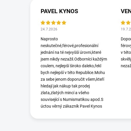
PAVEL KYNOS
VEN
24.7.2026
19.7.
Naprosto
Dopor
neskutečné,férové,profesionální
férov
jednání na té nejvyšší úrovni,které
v tét
jsem nikdy nezažil.Odborníci každým
skvěl
coulem, nejlepší široko daleko,řekl
nezaž
bych nejlepší v této Republice.Mohu
za sebe jenom doporučit všem,kteří
hledají jak nákup tak prodej
zlata,zlatých mincí a všeho
související s Numismatikou apod.S
úctou věrný zákazník Pavel Kynos