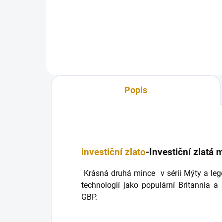
Mariana-Velká Británie 1 Oz
zlat
král
v...
Popis
investiční zlato
-Investiční zlat
Krásná druhá mince v sérii Mýty a leg
technologií jako populární Britannia 
GBP.