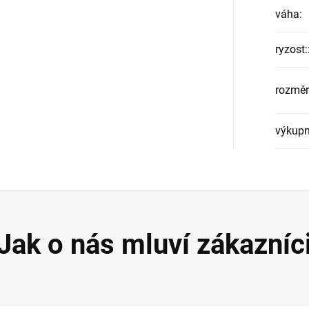
váha
:
ryzost:
rozměr
výkupn