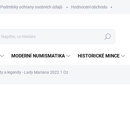
Podmínky ochrany osobních údajů
Hodnocení obchodu
Hledat
MODERNÍ NUMISMATIKA
HISTORICKÉ MINCE
ýty a legendy - Lady Mariana 2022 1 Oz
ní
ZNAČKA:
THE BRITISH ROYAL MINT
101 488 Kč
Měrná
SKLADEM
cena:
MŮŽEME DORUČIT DO:
12.8.2