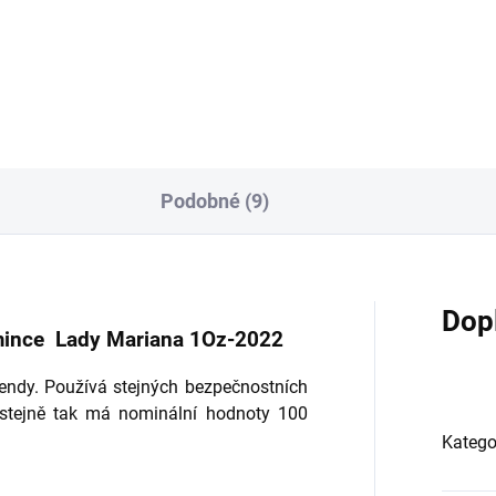
ých 1 Oz mincí Britské
zlatých 1 Oz mincí Britské
ovské mincovny. První mincí
královské mincovny. Další min
v...
Podobné (9)
Dop
á mince Lady Mariana 1Oz-2022
endy. Používá stejných bezpečnostních
a stejně tak má nominální hodnoty 100
Katego