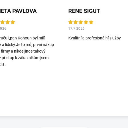
ETA PAVLOVA
RENE SIGUT
2026
17.7.2026
učuji,pan Kohoun byl milí,
Kvalitní a profesionální služby
ý a lidský.Je to můj první nákup
o firmy a nikde jinde takový
ý přístup k zákazníkům jsem
ila.