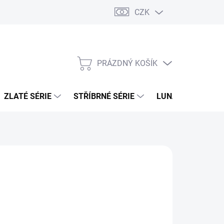
CZK
PRÁZDNÝ KOŠÍK
NÁKUPNÍ
KOŠÍK
ZLATÉ SÉRIE
STŘÍBRNÉ SÉRIE
LUNÁRNÍ SÉRIE
026
MOŽNOSTI DORUČENÍ