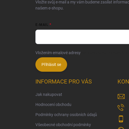
Vložte svůj e-mail a my vám budeme zasílat informa
našem e-shopu.
E-MAIL
Vložením emalové adresy
souhlasíte se zpracování
Přihlásit se
INFORMACE PRO VÁS
KON
Jak nakupovat
Hodnocení obchodu
Podmínky ochrany osobních údajů
Všeobecné obchodní podmínky