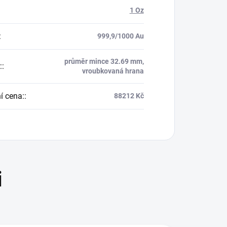
1 Oz
:
999,9/1000 Au
průměr mince 32.69 mm,
:
:
vroubkovaná hrana
í cena:
:
88212 Kč