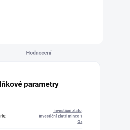
zlatých 1 Oz mincí Britské
cí
královské mincovny. Další mincí
v...
Hodnocení
lňkové parametry
Investiční zlato
,
rie
:
Investiční zlaté mince 1
Oz