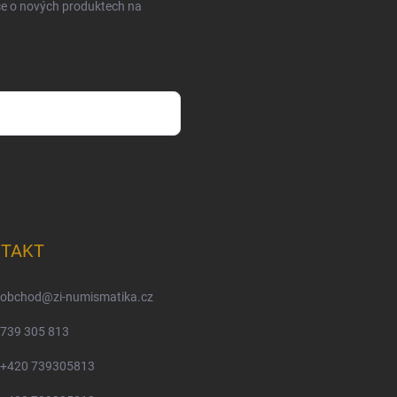
ce o nových produktech na
m osobních údajů
TAKT
obchod
@
zi-numismatika.cz
739 305 813
+420 739305813