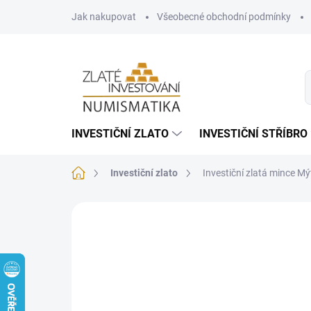
Přejít
Jak nakupovat
Všeobecné obchodní podmínky
na
obsah
INVESTIČNÍ ZLATO
INVESTIČNÍ STŘÍBRO
Domů
Investiční zlato
Investiční zlatá mince M
Neohodnoceno
Podrobnosti hodnoce