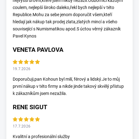
nejvyšší úrovni,které jsem nikdy nezažil.Odborníci každým
coulem, nejlepší široko daleko,řekl bych nejlepší v této
Republice.Mohu za sebe jenom doporučit všem,kteří
hledají jak nákup tak prodej zlata,zlatých mincí a všeho
související s Numismatikou apod.S úctou věrný zákazník
Pavel Kynos
VENETA PAVLOVA
19.7.2026
Doporučuji,pan Kohoun byl milí, férový a lidský.Je to můj
první nákup v této firmy a nikde jinde takový skvělý přístup
k zákazníkům jsem nezažila.
RENE SIGUT
17.7.2026
Kvalitní a profesionální služby