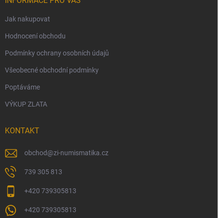
INFORMACE PRO VÁS
Jak nakupovat
Hodnocení obchodu
Podmínky ochrany osobních údajů
Všeobecné obchodní podmínky
Poptáváme
VÝKUP ZLATA
KONTAKT
obchod
@
zi-numismatika.cz
739 305 813
+420 739305813
+420 739305813