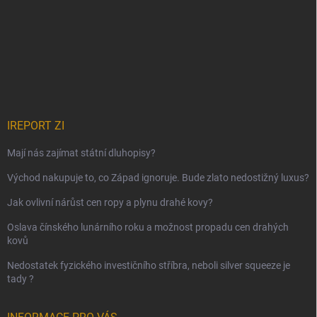
IREPORT ZI
Mají nás zajímat státní dluhopisy?
Východ nakupuje to, co Západ ignoruje. Bude zlato nedostižný luxus?
Jak ovlivní nárůst cen ropy a plynu drahé kovy?
Oslava čínského lunárního roku a možnost propadu cen drahých
kovů
Nedostatek fyzického investičního stříbra, neboli silver squeeze je
tady ?