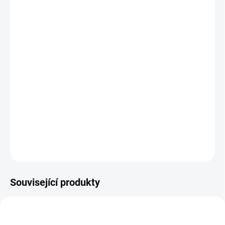
26.8.2026
MOŽNOSTI
DORUČENÍ
−
+
Přidat do košíku
Mýty a legendy je nová série devíti zlatých 1 Oz mincí Britské
královské mincovny. Další mincí v této série je s motivem krále
Artuše.
DETAILNÍ INFORMACE
ZEPTAT SE
HLÍDAT
Uložit
Související produkty
SILVER-MARIANA-1OZ-2022
GOLD-MARYANNE-2022-1-OZ