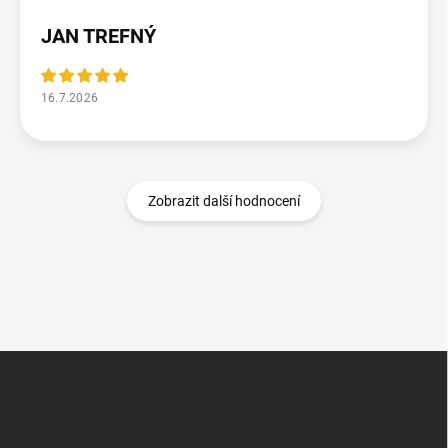
JAN TREFNÝ
16.7.2026
Zobrazit další hodnocení
Z
á
p
a