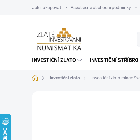
Přejít
Jak nakupovat
Všeobecné obchodní podmínky
na
obsah
INVESTIČNÍ ZLATO
INVESTIČNÍ STŘÍBRO
Domů
Investiční zlato
Investiční zlatá mince Sva
Neohodnoceno
Podrobnosti hodnoce