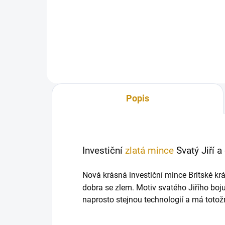
Investiční zlatá mince Izraele s
bea
názevem Jerusalem theatre
1Oz
(Jeruzalémské divadlo ) je již...
Popis
Investiční
zlatá mince
Svatý Jiří a
Nová krásná investiční mince Britské kr
dobra se zlem. Motiv svatého Jiřího boj
naprosto stejnou technologií a má totožn