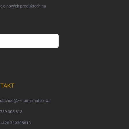
ce o nových produktech na
m osobních údajů
TAKT
obchod
@
zi-numismatika.cz
739 305 813
+420 739305813