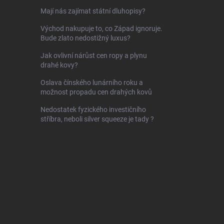
Mají nás zajímat státní dluhopisy?
Východ nakupuje to, co Západ ignoruje.
Bude zlato nedostižný luxus?
Jak ovlivní nárůst cen ropy a plynu
drahé kovy?
Oslava čínského lunárního roku a
možnost propadu cen drahých kovů
Nedostatek fyzického investičního
stříbra, neboli silver squeeze je tady ?