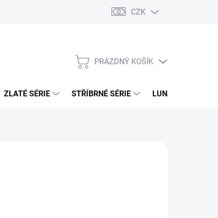
CZK
PRÁZDNÝ KOŠÍK
NÁKUPNÍ
KOŠÍK
ZLATÉ SÉRIE
STŘÍBRNÉ SÉRIE
LUNÁRNÍ SÉRIE
026
MOŽNOSTI DORUČENÍ