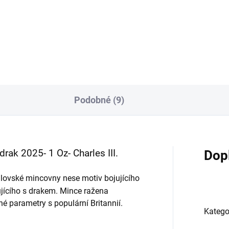
sts 2023-heraldická série
Sha´ananim - Izrael 2016 1 O
- druhá mince série-The...
Podobné (9)
 drak 2025- 1 Oz- Charles III.
Dop
álovské mincovny nese motiv bojujícího
ujícího s drakem. Mince ražena
é parametry s populární Britannií.
Katego