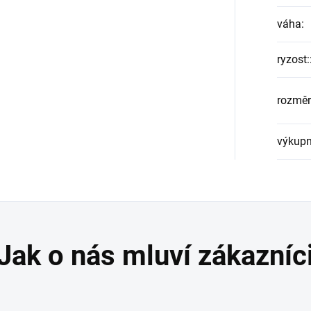
váha
:
ryzost:
rozměr
výkupn