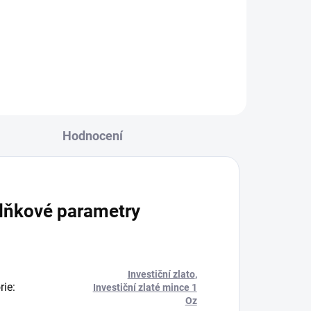
unce.Výrobce: mincovna
z
Shenzhen Guobao....
Hodnocení
lňkové parametry
Investiční zlato
,
rie
:
Investiční zlaté mince 1
Oz