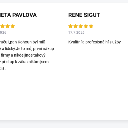
ETA PAVLOVA
RENE SIGUT
2026
17.7.2026
učuji,pan Kohoun byl milí,
Kvalitní a profesionální služby
ý a lidský.Je to můj první nákup
o firmy a nikde jinde takový
ý přístup k zákazníkům jsem
ila.