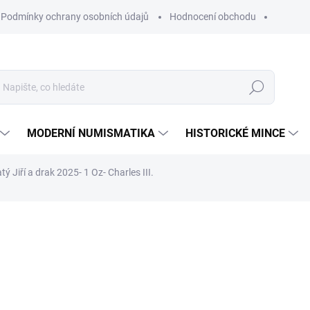
Podmínky ochrany osobních údajů
Hodnocení obchodu
Hledat
MODERNÍ NUMISMATIKA
HISTORICKÉ MINCE
tý Jiří a drak 2025- 1 Oz- Charles III.
ní
ZNAČKA:
THE BRITISH ROYAL MINT
101 215 Kč
Měrná
NA OBJEDNÁVKU 10 DNŮ
cena:
MŮŽEME DORUČIT DO:
26.8.2