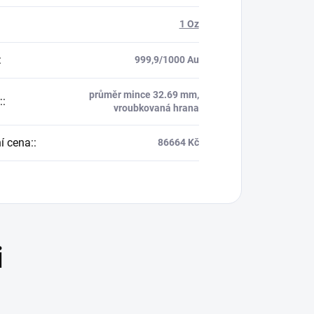
1 Oz
:
999,9/1000 Au
průměr mince 32.69 mm,
:
:
vroubkovaná hrana
í cena:
:
86664 Kč