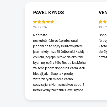
PAVEL KYNOS
VEN
24.7.2026
19.7.
Naprosto
Dopor
neskutečné,férové,profesionální
férov
jednání na té nejvyšší úrovni,které
v tét
jsem nikdy nezažil.Odborníci každým
skvěl
coulem, nejlepší široko daleko,řekl
nezaž
bych nejlepší v této Republice.Mohu
za sebe jenom doporučit všem,kteří
hledají jak nákup tak prodej
zlata,zlatých mincí a všeho
související s Numismatikou apod.S
úctou věrný zákazník Pavel Kynos