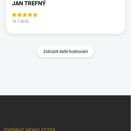
JAN TREFNÝ
16.7.2026
Zobrazit další hodnocení
Z
á
p
a
t
í
ODEBÍRAT NEWSLETTER