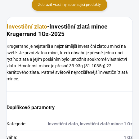
Zobrazit všechny související produkty
Investiční zlato
-Investiční zlatá mince
Krugerrand 1Oz-2025
Krugerrand je nejstarší a nejznámější investiční zlatou mincí na
světě. Je první zlatou mincí, která obsahuje přesně jednu unci
ryzího zlata a jejím posláním bylo umožnit soukromé vlastnictví
zlata. Hmotnost mince je přesně 33.93g (31.1035g) 22
karátového zlata. Patrně světově nejrozšířenější investiční zlatá
mince.
Doplňkové parametry
Kategorie
:
Investiční zlato
,
Investiční zlaté mince 1 Oz
váha
:
1 Oz