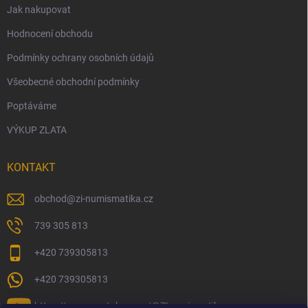
Jak nakupovat
Hodnocení obchodu
Podmínky ochrany osobních údajů
Všeobecné obchodní podmínky
Poptáváme
VÝKUP ZLATA
KONTAKT
obchod
@
zi-numismatika.cz
739 305 813
+420 739305813
+420 739305813
https://www.youtube.com/@ZInumismatika