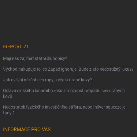
IREPORT ZI
Mají nás zajímat státní dluhopisy?
Východ nakupuje to, co Západ ignoruje. Bude zlato nedostižný luxus?
Jak ovlivní nárůst cen ropy a plynu drahé kovy?
Oslava čínského lunárního roku a možnost propadu cen drahých
kovů
Nedostatek fyzického investičního stříbra, neboli silver squeeze je
tady ?
INFORMACE PRO VÁS