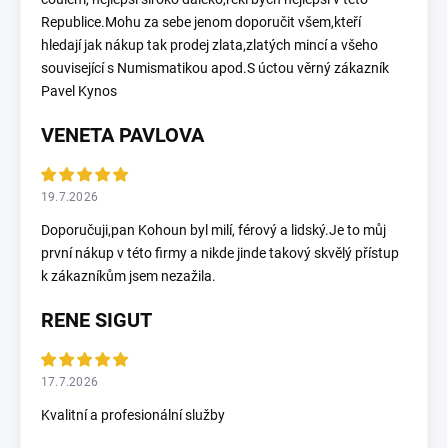
Republice.Mohu za sebe jenom doporučit všem,kteří
hledají jak nákup tak prodej zlata,zlatých mincí a všeho
související s Numismatikou apod.S úctou věrný zákazník
Pavel Kynos
VENETA PAVLOVA
19.7.2026
Doporučuji,pan Kohoun byl milí, férový a lidský.Je to můj
první nákup v této firmy a nikde jinde takový skvělý přístup
k zákazníkům jsem nezažila.
RENE SIGUT
17.7.2026
Kvalitní a profesionální služby