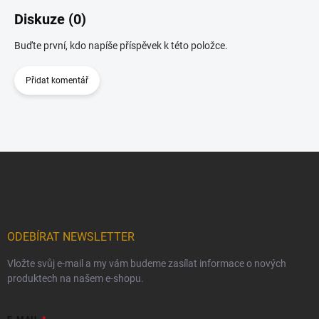
Diskuze (0)
Buďte první, kdo napíše příspěvek k této položce.
Přidat komentář
Z
á
p
a
t
í
ODEBÍRAT NEWSLETTER
Vložte svůj e-mail a my vám budeme zasílat informace o nových
produktech na našem e-shopu.