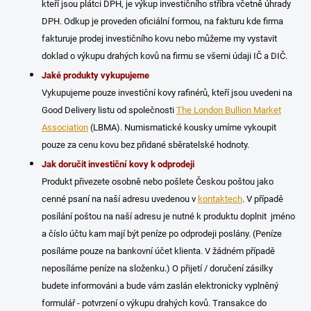
kteří jsou plátci DPH, je výkup investičního stříbra včetně úhrady
DPH. Odkup je proveden oficiální formou, na fakturu kde firma
fakturuje prodej investičního kovu nebo můžeme my vystavit
doklad o výkupu drahých kovů na firmu se všemi údaji IČ a DIČ.
Jaké produkty vykupujeme
Vykupujeme pouze investiční kovy rafinérů, kteří jsou uvedeni na
Good Delivery listu od společnosti
The London Bullion Market
Association
(LBMA). Numismatické kousky umíme vykoupit
pouze za cenu kovu bez přidané sběratelské hodnoty.
Jak doručit investiční kovy k odprodeji
Produkt přivezete osobně nebo pošlete Českou poštou jako
cenné psaní na naší adresu uvedenou v
kontaktech
. V případě
posílání poštou na naší adresu je nutné k produktu doplnit jméno
a číslo účtu kam mají být peníze po odprodeji poslány. (Peníze
posíláme pouze na bankovní účet klienta. V žádném případě
neposíláme peníze na složenku.) O přijetí / doručení zásilky
budete informováni a bude vám zaslán elektronicky vyplněný
formulář - potvrzení o výkupu drahých kovů. Transakce do