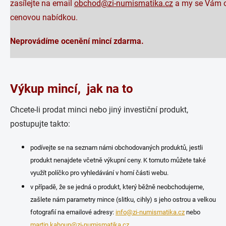
zasílejte na email
obchod@zi-numismatika.cz
a my se Vám o
cenovou nabídkou.
Neprovádíme ocenění mincí zdarma.
Výkup mincí, jak na to
Chcete-li prodat minci nebo jiný investiční produkt,
postupujte takto:
podívejte se na seznam námi obchodovaných produktů, jestli
produkt nenajdete včetně výkupní ceny. K tomuto můžete také
využít políčko pro vyhledávání v horní části webu.
v případě, že se jedná o produkt, který běžně neobchodujeme,
zašlete nám parametry mince (slitku, cihly) s jeho ostrou a velkou
fotografií na emailové adresy:
info@zi-numismatika.cz
nebo
martin.kahoun@zi-numismatika.cz