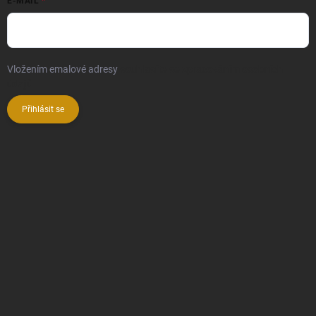
E-MAIL
Vložením emalové adresy
souhlasíte se zpracováním osobních
údajů
Přihlásit se