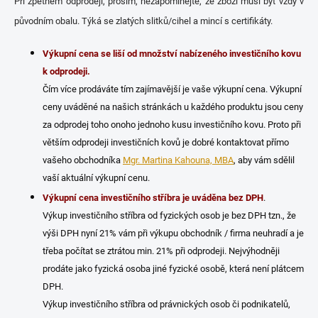
Při zpětném odprodeji, prosím, nezapomínejte, že zboží musí být vždy v
původním obalu. Týká se zlatých slitků/cihel a mincí s certifikáty.
Výkupní cena se liší od množství nabízeného investičního kovu
k odprodeji.
Čím více prodáváte tím zajímavější je vaše výkupní cena. Výkupní
ceny uváděné na našich stránkách u každého produktu jsou ceny
za odprodej toho onoho jednoho kusu investičního kovu. Proto při
větším odprodeji investičních kovů je dobré kontaktovat přímo
vašeho obchodníka
Mgr. Martina Kahouna, MBA
, aby vám sdělil
vaší aktuální výkupní cenu.
Výkupní cena investičního stříbra je uváděna bez DPH
.
Výkup investičního stříbra od fyzických osob je bez DPH tzn., že
výši DPH nyní 21% vám při výkupu obchodník / firma neuhradí a je
třeba počítat se ztrátou min. 21% při odprodeji. Nejvýhodněji
prodáte jako fyzická osoba jiné fyzické osobě, která není plátcem
DPH.
Výkup investičního stříbra od právnických osob či podnikatelů,