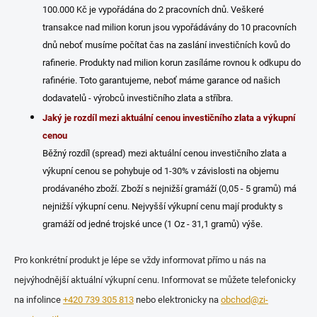
100.000 Kč je vypořádána do 2 pracovních dnů. Veškeré
transakce nad milion korun jsou vypořádávány do 10 pracovních
dnů neboť musíme počítat čas na zaslání investičních kovů do
rafinerie. Produkty nad milion korun zasíláme rovnou k odkupu do
rafinérie. Toto garantujeme, neboť máme garance od našich
dodavatelů - výrobců investičního zlata a stříbra.
Jaký je rozdíl mezi aktuální cenou investičního zlata a výkupní
cenou
Běžný rozdíl (spread) mezi aktuální cenou investičního zlata a
výkupní cenou se pohybuje od 1-30% v závislosti na objemu
prodávaného zboží. Zboží s nejnižší gramáží (0,05 - 5 gramů) má
nejnižší výkupní cenu. Nejvyšší výkupní cenu mají produkty s
gramáží od jedné trojské unce (1 Oz - 31,1 gramů) výše.
Pro konkrétní produkt je lépe se vždy informovat přímo u nás na
nejvýhodnější aktuální výkupní cenu. Informovat se můžete telefonicky
na infolince
+420 739 305 813
nebo elektronicky na
obchod@zi-