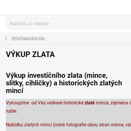
Přejít
na
obsah
Informace pro vás
VÝKUP ZLATA
Výkup investičního zlata (mince,
slitky, cihličky) a historických zlatých
mincí
Vykoupíme od Vás veškeré historické
zlaté
mince, zejména o
ruble.
Nabídku zlatých mincí (ostrá fotografie obou stran mince, v