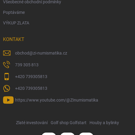
Všeobecné obchodní podmínky
Poptáváme
VÝKUP ZLATA
KONTAKT
obchod
@
zi-numismatika.cz
739 305 813
+420 739305813
+420 739305813
https://www.youtube.com/@ZInumismatika
Zlaté investování
Golf shop Golfstart
Houby a bylinky