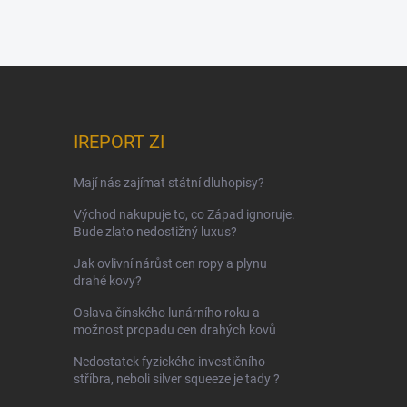
IREPORT ZI
Mají nás zajímat státní dluhopisy?
Východ nakupuje to, co Západ ignoruje.
Bude zlato nedostižný luxus?
Jak ovlivní nárůst cen ropy a plynu
drahé kovy?
Oslava čínského lunárního roku a
možnost propadu cen drahých kovů
Nedostatek fyzického investičního
stříbra, neboli silver squeeze je tady ?