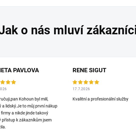
ETA PAVLOVA
RENE SIGUT
2026
17.7.2026
učuji,pan Kohoun byl milí,
Kvalitní a profesionální služby
ý a lidský.Je to můj první nákup
o firmy a nikde jinde takový
ý přístup k zákazníkům jsem
ila.