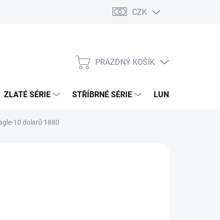
CZK
PRÁZDNÝ KOŠÍK
NÁKUPNÍ
KOŠÍK
ZLATÉ SÉRIE
STŘÍBRNÉ SÉRIE
LUNÁRNÍ SÉRIE
Eagle-10 dolarů 1880
026
MOŽNOSTI DORUČENÍ