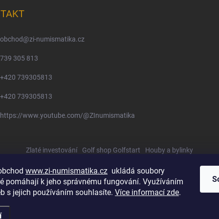
TAKT
obchod
@
zi-numismatika.cz
739 305 813
+420 739305813
+420 739305813
https://www.youtube.com/@ZInumismatika
Zlaté investování
Golf shop Golfstart
Houby a bylinky
 obchod
www.zi-numismatika.cz
ukládá soubory
S
eré pomáhají k jeho správnému fungování. Využíváním
b s jejich používáním souhlasíte.
Více informací zde
.
í