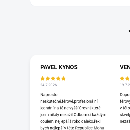
PAVEL KYNOS
VEN
24.7.2026
19.7.
Naprosto
Dopor
neskutečné,férové,profesionální
férov
jednání na té nejvyšší úrovni,které
v tét
jsem nikdy nezažil.Odborníci každým
skvěl
coulem, nejlepší široko daleko,řekl
nezaž
bych nejlepší v této Republice.Mohu