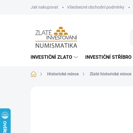
Přejít
Jak nakupovat
Všeobecné obchodní podmínky
na
obsah
INVESTIČNÍ ZLATO
INVESTIČNÍ STŘÍBRO
Domů
Historické mince
Zlaté historické mince
Neohodnoceno
Podrobnosti hodnoce