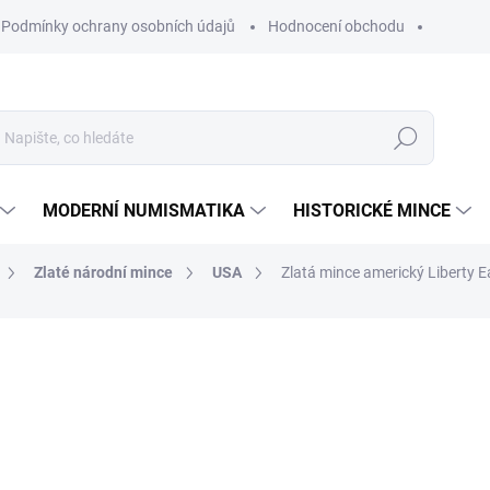
Podmínky ochrany osobních údajů
Hodnocení obchodu
Hledat
MODERNÍ NUMISMATIKA
HISTORICKÉ MINCE
Zlaté národní mince
USA
Zlatá mince americký Liberty 
ní
ZNAČKA:
UNITED STATES MINT
52 964 Kč
Měrná
SKLADEM
cena:
MŮŽEME DORUČIT DO:
11.8.2