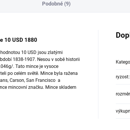
Podobné (9)
Dop
le 10 USD 1880
í hodnotou 10 USD jsou zlatými
období 1838-1907. Nesou v sobě historii
Katego
.046g/. Tato mince je vysoce
eli po celém světě. Mince byla ražena
ryzost:
ans, Carson, San Francisco a
mince mincovní značku. Mince skladem
rozměr
výkupn