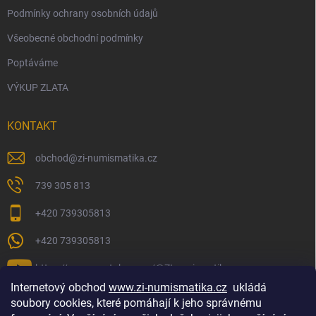
Podmínky ochrany osobních údajů
Všeobecné obchodní podmínky
Poptáváme
VÝKUP ZLATA
KONTAKT
obchod
@
zi-numismatika.cz
739 305 813
+420 739305813
+420 739305813
https://www.youtube.com/@ZInumismatika
Internetový obchod
www.zi-numismatika.cz
ukládá
soubory cookies, které pomáhají k jeho správnému