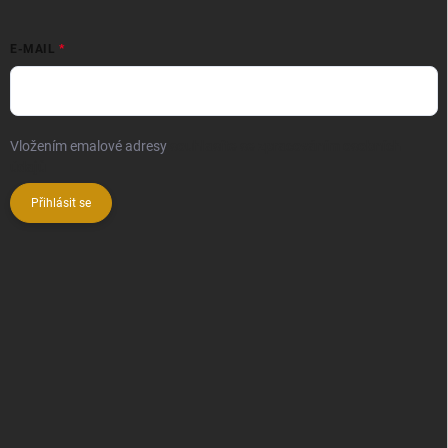
E-MAIL
Vložením emalové adresy
souhlasíte se zpracováním osobních
údajů
Přihlásit se