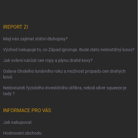
IREPORT ZI
Mají nás zajímat státní dluhopisy?
Východ nakupuje to, co Západ ignoruje. Bude zlato nedostižný luxus?
Jak ovlivní nárůst cen ropy a plynu drahé kovy?
Oslava čínského lunárního roku a možnost propadu cen drahých
kovů
Nedostatek fyzického investičního stříbra, neboli silver squeeze je
tady ?
INFORMACE PRO VÁS
Jak nakupovat
Hodnocení obchodu