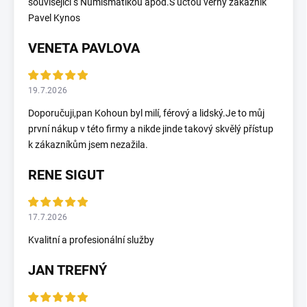
související s Numismatikou apod.S úctou věrný zákazník
Pavel Kynos
VENETA PAVLOVA
19.7.2026
Doporučuji,pan Kohoun byl milí, férový a lidský.Je to můj
první nákup v této firmy a nikde jinde takový skvělý přístup
k zákazníkům jsem nezažila.
RENE SIGUT
17.7.2026
Kvalitní a profesionální služby
JAN TREFNÝ