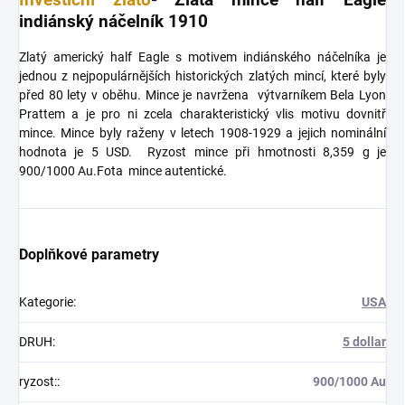
indiánský náčelník 1910
Zlatý americký half Eagle s motivem indiánského náčelníka je
jednou z nejpopulárnějších historických zlatých mincí, které byly
před 80 lety v oběhu. Mince je navržena výtvarníkem Bela Lyon
Prattem a je pro ni zcela charakteristický vlis motivu dovnitř
mince. Mince byly raženy v letech 1908-1929 a jejich nominální
hodnota je 5 USD. Ryzost mince při hmotnosti 8,359 g je
900/1000 Au.Fota mince autentické.
Doplňkové parametry
Kategorie
:
USA
DRUH
:
5 dollar
ryzost:
:
900/1000 Au