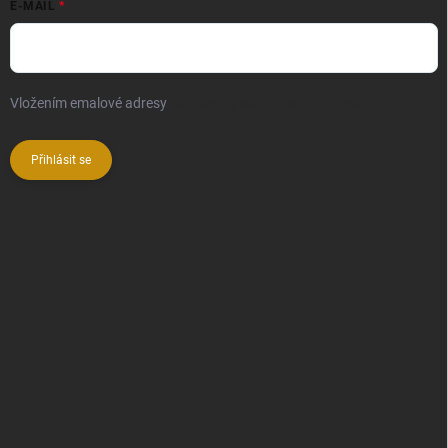
E-MAIL
Vložením emalové adresy
souhlasíte se zpracováním osobních
údajů
Přihlásit se