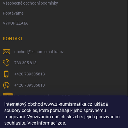
Všeobecné obchodní podmínky
Poptáváme
VÝKUP ZLATA
KONTAKT
obchod
@
zi-numismatika.cz
739 305 813
+420 739305813
+420 739305813
https://www.youtube.com/@ZInumismatika
Internetový obchod
www.zi-numismatika.cz
ukládá
soubory cookies, které pomáhají k jeho správnému
fungování. Využíváním našich služeb s jejich používáním
Zlaté investování
Golf shop Golfstart
Houby a bylinky
souhlasíte.
Více informací zde
.