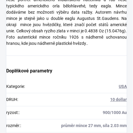
typického amerického orla bělohlavehé, tedy eagla. Mince
dodáváme bez možnosti výběru data ražby. Autorem návrhu
mince je stejně jako u double eaglu Augustus St.Gaudens. Na
okraji mince jsou hvězdičky, které značí počet států americké
unie. Celkový obsah ryzího zlata v minci je 0.4838 Oz (15.0476g).
Foto autentické mince ročníku 1926 s nádherně uchovanou
hranou, kde jsou nádherně plastické hvězdy..
Doplňkové parametry
Kategorie
:
USA
DRUH
:
10 dollar
ryzost:
:
900/1000 Au
rozměr:
:
průměr mince 27 mm, síla 2.03 mm