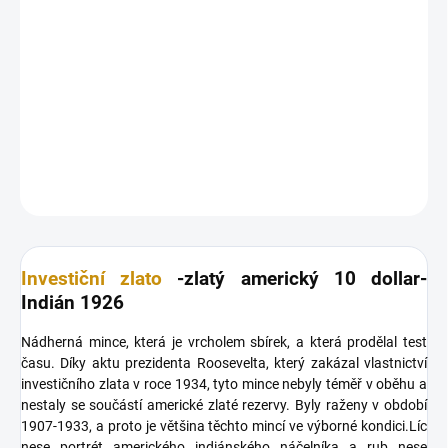
Nádherná mince, která je vrcholem sbírek, a která prodělal test
času. Díky aktu prezidenta Roosevelta, který zakázal vlastnictví
investičního zlata v roce 1934, tyto mince nebyly téměř v oběhu a
nestaly se součástí americké zlaté rezervy.
DETAILNÍ INFORMACE
ZEPTAT SE
HLÍDAT
Uložit
Investiční zlato
-zlatý americký 10 dollar-
Indián 1926
Nádherná mince, která je vrcholem sbírek, a která prodělal test
času. Díky aktu prezidenta Roosevelta, který zakázal vlastnictví
investičního zlata v roce 1934, tyto mince nebyly téměř v oběhu a
nestaly se součástí americké zlaté rezervy. Byly raženy v období
1907-1933, a proto je většina těchto mincí ve výborné kondici.Líc
nese portrét amerického indiánského náčelníka a rub nese