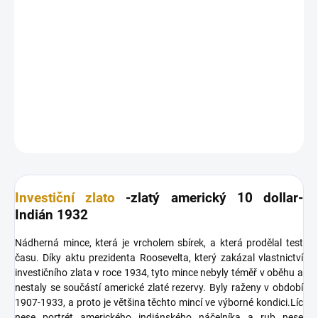
Nádherná mince, která je vrcholem sbírek, a která prodělal test
času. Díky aktu prezidenta Roosevelta, který zakázal vlastnictví
investičního zlata v roce 1934, tyto mince nebyly téměř v oběhu a
nestaly se součástí americké zlaté rezervy.
DETAILNÍ INFORMACE
ZEPTAT SE
HLÍDAT
Uložit
Investiční zlato
-zlatý americký 10 dollar-
Indián 1932
Nádherná mince, která je vrcholem sbírek, a která prodělal test
času. Díky aktu prezidenta Roosevelta, který zakázal vlastnictví
investičního zlata v roce 1934, tyto mince nebyly téměř v oběhu a
nestaly se součástí americké zlaté rezervy. Byly raženy v období
1907-1933, a proto je většina těchto mincí ve výborné kondici.Líc
nese portrét amerického indiánského náčelníka a rub nese