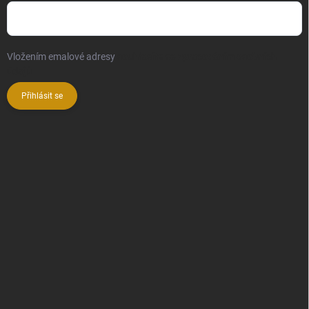
Vložením emalové adresy
souhlasíte se zpracováním osobních
údajů
Přihlásit se