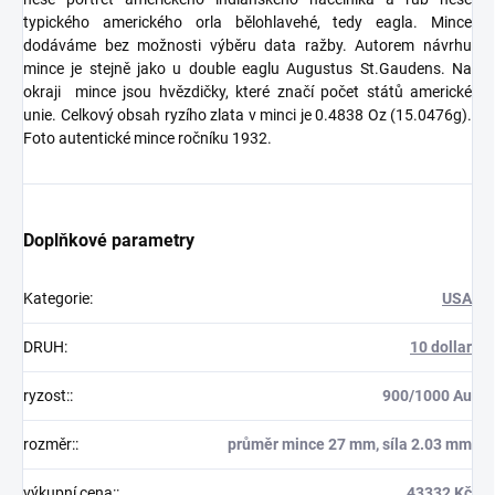
typického amerického orla bělohlavehé, tedy eagla. Mince
dodáváme bez možnosti výběru data ražby. Autorem návrhu
mince je stejně jako u double eaglu Augustus St.Gaudens. Na
okraji mince jsou hvězdičky, které značí počet států americké
unie. Celkový obsah ryzího zlata v minci je 0.4838 Oz (15.0476g).
Foto autentické mince ročníku 1932.
Doplňkové parametry
Kategorie
:
USA
DRUH
:
10 dollar
ryzost:
:
900/1000 Au
rozměr:
:
průměr mince 27 mm, síla 2.03 mm
výkupní cena:
:
43332 Kč