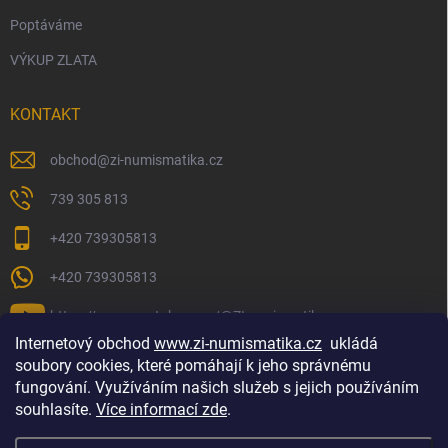
Poptáváme
VÝKUP ZLATA
KONTAKT
obchod
@
zi-numismatika.cz
739 305 813
+420 739305813
+420 739305813
https://www.youtube.com/@ZInumismatika
Internetový obchod
www.zi-numismatika.cz
ukládá
soubory cookies, které pomáhají k jeho správnému
fungování. Využíváním našich služeb s jejich používáním
Zlaté investování
Golf shop Golfstart
Houby a bylinky
souhlasíte.
Více informací zde
.