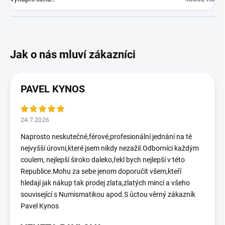
PAVEL KYNOS
24.7.2026
Naprosto neskutečné,férové,profesionální jednání na té
nejvyšší úrovni,které jsem nikdy nezažil.Odborníci každým
coulem, nejlepší široko daleko,řekl bych nejlepší v této
Republice.Mohu za sebe jenom doporučit všem,kteří
hledají jak nákup tak prodej zlata,zlatých mincí a všeho
související s Numismatikou apod.S úctou věrný zákazník
Pavel Kynos