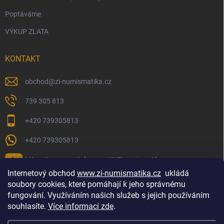
Poptáváme
VÝKUP ZLATA
KONTAKT
obchod
@
zi-numismatika.cz
739 305 813
+420 739305813
+420 739305813
https://www.youtube.com/@ZInumismatika
Internetový obchod
www.zi-numismatika.cz
ukládá
soubory cookies, které pomáhají k jeho správnému
fungování. Využíváním našich služeb s jejich používáním
Zlaté investování
Golf shop Golfstart
Houby a bylinky
souhlasíte.
Více informací zde
.