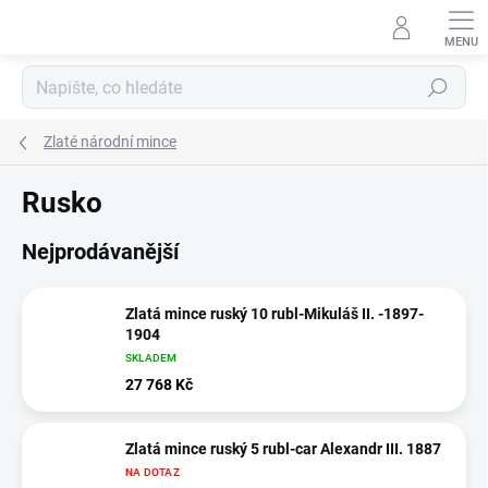
Přejít
na
obsah
Hledat
Zlaté národní mince
Rusko
Nejprodávanější
Zlatá mince ruský 10 rubl-Mikuláš II. -1897-
1904
SKLADEM
27 768 Kč
Zlatá mince ruský 5 rubl-car Alexandr III. 1887
NA DOTAZ