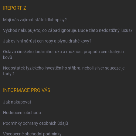
IREPORT ZI
Mají nás zajímat státní dluhopisy?
Východ nakupuje to, co Západ ignoruje. Bude zlato nedostižný luxus?
Jak ovlivní nárůst cen ropy a plynu drahé kovy?
Oslava čínského lunárního roku a možnost propadu cen drahých
kovů
Nedostatek fyzického investičního stříbra, neboli silver squeeze je
tady ?
INFORMACE PRO VÁS
Jak nakupovat
Hodnocení obchodu
Podmínky ochrany osobních údajů
Všeobecné obchodní podmínky