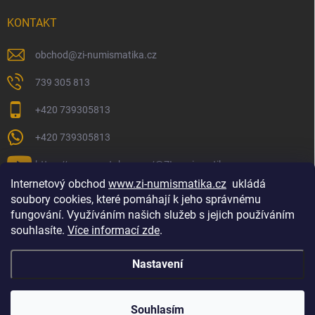
KONTAKT
obchod
@
zi-numismatika.cz
739 305 813
+420 739305813
+420 739305813
https://www.youtube.com/@ZInumismatika
Internetový obchod
www.zi-numismatika.cz
ukládá
soubory cookies, které pomáhají k jeho správnému
fungování. Využíváním našich služeb s jejich používáním
Zlaté investování
Golf shop Golfstart
Houby a bylinky
souhlasíte.
Více informací zde
.
Nastavení
Copyright 2026
ZI-NUMISMATIKA
. Všechna práva vyhrazena.
Souhlasím