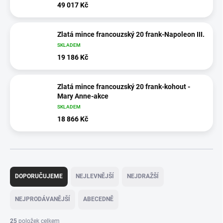
49 017 Kč
Zlatá mince francouzský 20 frank-Napoleon III.
SKLADEM
19 186 Kč
Zlatá mince francouzský 20 frank-kohout -
Mary Anne-akce
SKLADEM
18 866 Kč
Ř
a
DOPORUČUJEME
NEJLEVNĚJŠÍ
NEJDRAŽŠÍ
z
e
NEJPRODÁVANĚJŠÍ
ABECEDNĚ
n
í
25
položek celkem