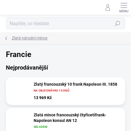
Přejít
na
obsah
Hledat
Zlaté národní mince
Francie
Nejprodávanější
Zlatý francouzský 10 frank Napoleon III. 1858
NA OBJEDNÁVKU 10 DNŮ
13 969 Kč
Zlatá mince francouzský čtyřicetifrank-
Napoleon konsul AN 12
SKLADEM