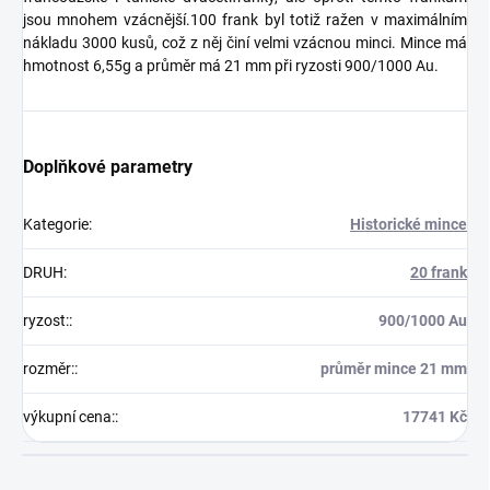
jsou mnohem vzácnější.100 frank byl totiž ražen v maximálním
nákladu 3000 kusů, což z něj činí velmi vzácnou minci. Mince má
hmotnost 6,55g a průměr má 21 mm při ryzosti 900/1000 Au.
Doplňkové parametry
Kategorie
:
Historické mince
DRUH
:
20 frank
ryzost:
:
900/1000 Au
rozměr:
:
průměr mince 21 mm
výkupní cena:
:
17741 Kč