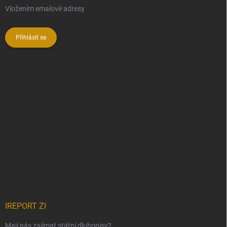
Vložením emalové adresy
souhlasíte se zpracováním osobních
údajů
Přihlásit se
IREPORT ZI
Mají nás zajímat státní dluhopisy?