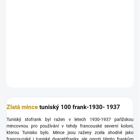
10.8.2026
MOŽNOSTI
DORUČENÍ
−
+
Přidat do košíku
Zlatá mince
tuniský 100 frank-Ahmad II.1930- 1937
DETAILNÍ INFORMACE
ZEPTAT SE
HLÍDAT
Uložit
Zlatá mince
tuniský 100 frank-1930- 1937
Tuniský stofrank byl ražen v letech 1930-1937 pařížskou
mincovnou pro používání v tehdy francouské severní koloni,
kterou Tunisko bylo. Mince jsou raženy zcela shodně jako
francouzské i tuniské dvacetifranky, ale oproti těmto frankům