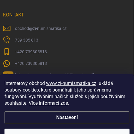
KONTAKT
obchod
@
zi-numismatika.cz
739 305 813
+420 739305813
+420 739305813
https://www.youtube.com/@ZInumismatika
Internetový obchod
www.zi-numismatika.cz
ukládá
soubory cookies, které pomáhají k jeho správnému
fungování. Využíváním našich služeb s jejich používáním
Zlaté investování
Golf shop Golfstart
Houby a bylinky
souhlasíte.
Více informací zde
.
Nastavení