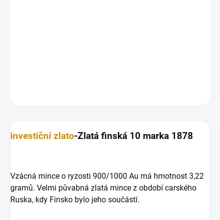
−
+
Přidat do košíku
Zlatá finská 10 marka 1878
DETAILNÍ INFORMACE
ZEPTAT SE
HLÍDAT
Uložit
investiční zlato
-Zlatá finská 10 marka 1878
Vzácná mince o ryzosti 900/1000 Au má hmotnost 3,22
gramů. Velmi půvabná zlatá mince z období carského
Ruska, kdy Finsko bylo jeho součástí.