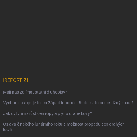
IREPORT ZI
Mají nás zajímat státní dluhopisy?
Východ nakupuje to, co Západ ignoruje. Bude zlato nedostižný luxus?
Jak ovlivní nárůst cen ropy a plynu drahé kovy?
Oslava čínského lunárního roku a možnost propadu cen drahých
kovů