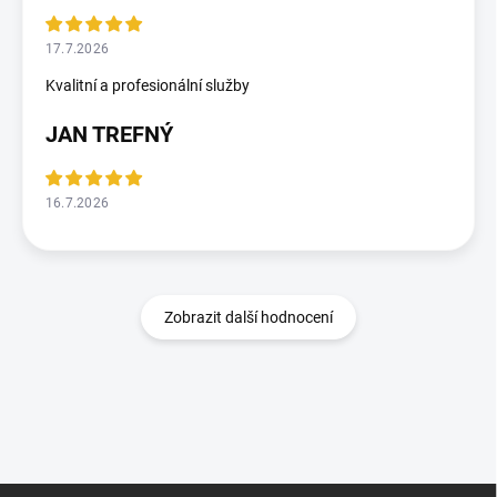
17.7.2026
Kvalitní a profesionální služby
JAN TREFNÝ
16.7.2026
Zobrazit další hodnocení
Z