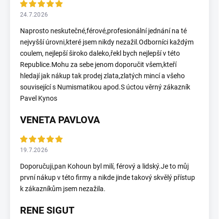
24.7.2026
Naprosto neskutečné,férové,profesionální jednání na té
nejvyšší úrovni,které jsem nikdy nezažil.Odborníci každým
coulem, nejlepší široko daleko,řekl bych nejlepší v této
Republice.Mohu za sebe jenom doporučit všem,kteří
hledají jak nákup tak prodej zlata,zlatých mincí a všeho
související s Numismatikou apod.S úctou věrný zákazník
Pavel Kynos
VENETA PAVLOVA
19.7.2026
Doporučuji,pan Kohoun byl milí, férový a lidský.Je to můj
první nákup v této firmy a nikde jinde takový skvělý přístup
k zákazníkům jsem nezažila.
RENE SIGUT