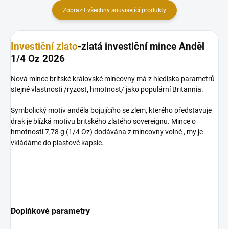
Zobrazit všechny související produkty
Investiční zlato
-zlatá investiční mince Anděl
1/4 Oz 2026
Nová mince britské královské mincovny má z hlediska parametrů
stejné vlastnosti /ryzost, hmotnost/ jako populární Britannia.
Symbolický motiv anděla bojujícího se zlem, kterého představuje
drak je blízká motivu britského zlatého sovereignu. Mince o
hmotnosti 7,78 g (1/4 Oz) dodávána z mincovny volně , my je
vkládáme do plastové kapsle.
Doplňkové parametry