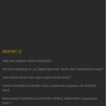
IREPORT ZI
Mají nás zajímat státní dluhopisy?
Východ nakupuje to, co Západ ignoruje. Bude zlato nedostižný luxus?
Jak ovlivní nárůst cen ropy a plynu drahé kovy?
Oslava čínského lunárního roku a možnost propadu cen drahých
kovů
Nedostatek fyzického investičního stříbra, neboli silver squeeze je
tady ?