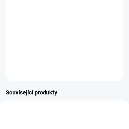
26.8.2026
MOŽNOSTI
DORUČENÍ
−
+
Přidat do košíku
Investiční zlato
-zlatá investiční mince Anděl 1/4 Oz 2026
DETAILNÍ INFORMACE
ZEPTAT SE
HLÍDAT
Uložit
Související produkty
GOLD-THEATER-1-OZ-2023
AU-TUDOR-LION-1-OZ-2022