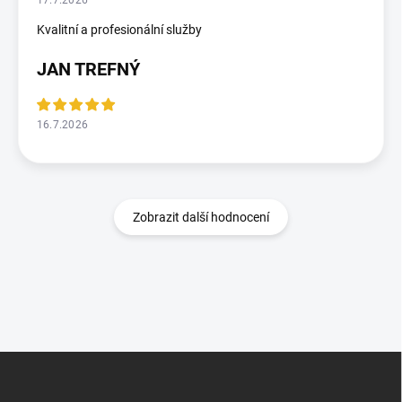
17.7.2026
Kvalitní a profesionální služby
JAN TREFNÝ
16.7.2026
Zobrazit další hodnocení
Z
á
p