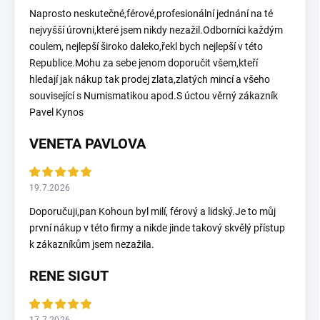
Naprosto neskutečné,férové,profesionální jednání na té
nejvyšší úrovni,které jsem nikdy nezažil.Odborníci každým
coulem, nejlepší široko daleko,řekl bych nejlepší v této
Republice.Mohu za sebe jenom doporučit všem,kteří
hledají jak nákup tak prodej zlata,zlatých mincí a všeho
související s Numismatikou apod.S úctou věrný zákazník
Pavel Kynos
VENETA PAVLOVA
19.7.2026
Doporučuji,pan Kohoun byl milí, férový a lidský.Je to můj
první nákup v této firmy a nikde jinde takový skvělý přístup
k zákazníkům jsem nezažila.
RENE SIGUT